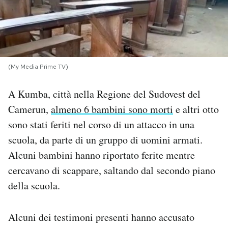
PODCAST
NEWSLETTER
(My Media Prime TV)
I MIEI PREFERITI
A Kumba, città nella Regione del Sudovest del
Camerun,
almeno 6 bambini sono morti
e altri otto
SHOP
sono stati feriti nel corso di un attacco in una
scuola, da parte di un gruppo di uomini armati.
Alcuni bambini hanno riportato ferite mentre
CALENDARIO
cercavano di scappare, saltando dal secondo piano
della scuola.
AREA PERSONALE
Area Personale
Alcuni dei testimoni presenti hanno accusato
Newsletter