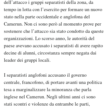
dell’attacco i gruppi separatisti della zona, da
Notifiche mobile
tempo in lotta con l’esercito per formare un nuovo
Regala il Post
stato nella parte occidentale e anglofona del
Hai bisogno di aiuto?
Esci
Camerun. Non ci sono però al momento prove per
sostenere che l’attacco sia stato condotto da queste
organizzazioni. Lo scorso anno, le autorità del
paese avevano accusato i separatisti di avere rapito
decine di alunni, circostanza sempre negata dai
leader dei gruppi locali.
I separatisti anglofoni accusano il governo
centrale, francofono, di portare avanti una politica
tesa a marginalizzare la minoranza che parla
inglese nel Camerun. Negli ultimi anni ci sono
stati scontri e violenze da entrambe le parti,