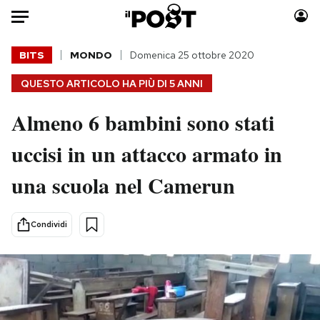
Auto
BITS
MONDO
Domenica 25 ottobre 2020
QUESTO ARTICOLO HA PIÙ DI
5 ANNI
HOME
Almeno 6 bambini sono stati
Italia
Moda
Mondo
Libri
uccisi in un attacco armato in
Politica
Consumismi
una scuola nel Camerun
Tecnologia
Storie/Idee
Internet
Ok Boomer!
Scienza
Media
Condividi
Cultura
Europa
Economia
Altrecose
Sport
Mondiali calcio 2026