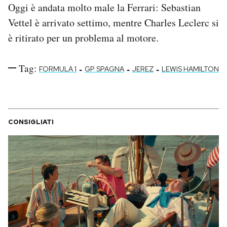
Oggi è andata molto male la Ferrari: Sebastian
Notifiche mobile
Vettel è arrivato settimo, mentre Charles Leclerc si
Regala il Post
Hai bisogno di aiuto?
è ritirato per un problema al motore.
Esci
Tag:
-
-
-
FORMULA 1
GP SPAGNA
JEREZ
LEWIS HAMILTON
CONSIGLIATI