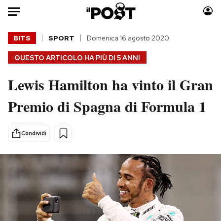
Auto
BITS
SPORT
Domenica 16 agosto 2020
QUESTO ARTICOLO HA PIÙ DI
5 ANNI
HOME
Lewis Hamilton ha vinto il Gran
Italia
Moda
Mondo
Libri
Premio di Spagna di Formula 1
Politica
Consumismi
Tecnologia
Storie/Idee
Condividi
Internet
Ok Boomer!
Scienza
Media
Cultura
Europa
Economia
Altrecose
Sport
Mondiali calcio 2026