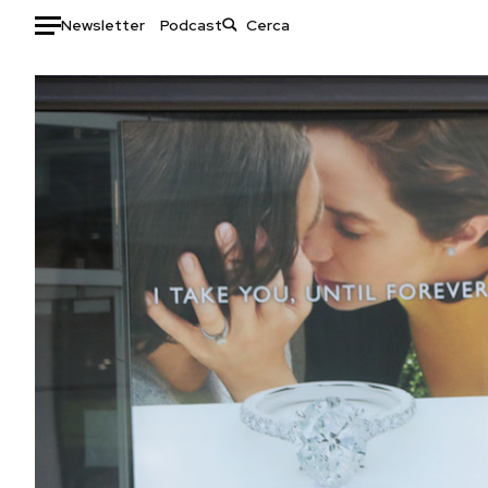
Newsletter
Podcast
Auto
HOME
Italia
Moda
Mondo
Libri
Politica
Consumismi
Tecnologia
Storie/Idee
Internet
Ok Boomer!
Scienza
Media
Cultura
Europa
Economia
Altrecose
Sport
Mondiali calcio 2026