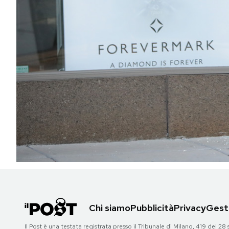
PODCAST
NEWSLETTER
I MIEI PREFERITI
SHOP
CALENDARIO
AREA PERSONALE
Chi siamo
Pubblicità
Privacy
Gesti
Area Personale
Newsletter
Il Post è una testata registrata presso il Tribunale di Milano, 419 del