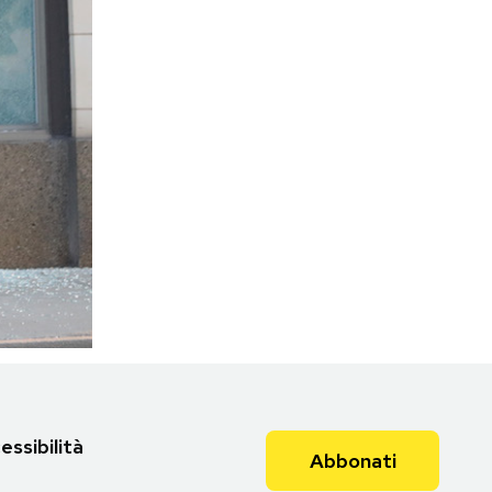
essibilità
Abbonati