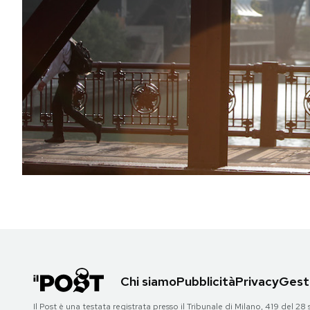
PODCAST
NEWSLETTER
I MIEI PREFERITI
SHOP
CALENDARIO
AREA PERSONALE
Chi siamo
Pubblicità
Privacy
Gesti
Area Personale
Newsletter
Il Post è una testata registrata presso il Tribunale di Milano, 419 del