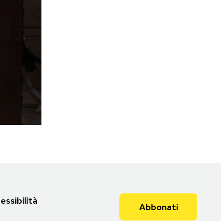
essibilità
Abbonati