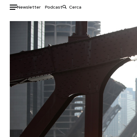
Newsletter
Podcast
Auto
HOME
Italia
Moda
Mondo
Libri
Politica
Consumismi
Tecnologia
Storie/Idee
Internet
Ok Boomer!
Scienza
Media
Cultura
Europa
Economia
Altrecose
Sport
Mondiali calcio 2026