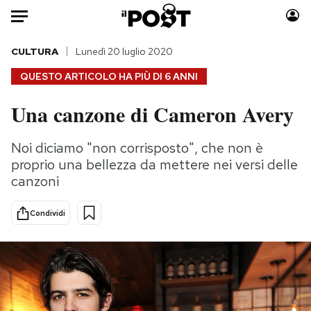
Auto
CULTURA
Lunedì 20 luglio 2020
QUESTO ARTICOLO HA PIÙ DI
6 ANNI
HOME
Una canzone di Cameron Avery
Italia
Moda
Mondo
Libri
Noi diciamo "non corrisposto", che non è
Politica
Consumismi
proprio una bellezza da mettere nei versi delle
Tecnologia
Storie/Idee
canzoni
Internet
Ok Boomer!
Condividi
Scienza
Media
Cultura
Europa
Economia
Altrecose
Sport
Mondiali calcio 2026