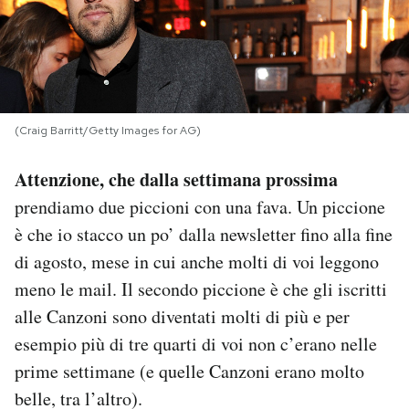
PODCAST
NEWSLETTER
(Craig Barritt/Getty Images for AG)
I MIEI PREFERITI
Attenzione, che dalla settimana prossima
prendiamo due piccioni con una fava. Un piccione
SHOP
è che io stacco un po’ dalla newsletter fino alla fine
di agosto, mese in cui anche molti di voi leggono
CALENDARIO
meno le mail. Il secondo piccione è che gli iscritti
alle Canzoni sono diventati molti di più e per
AREA PERSONALE
esempio più di tre quarti di voi non c’erano nelle
prime settimane (e quelle Canzoni erano molto
Area Personale
belle, tra l’altro).
Newsletter