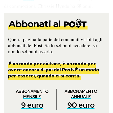
di commozioni. Chrissie Hynde ha 68 anni.
Abbonati al
Questa pagina fa parte dei contenuti visibili agli
abbonati del Post. Se lo sei puoi accedere, se
non lo sei puoi esserlo.
È un modo per aiutare, è un modo per
avere ancora di più dal Post. È un modo
per esserci, quando ci si conta.
ABBONAMENTO
ABBONAMENTO
MENSILE
ANNUALE
9
euro
90
euro