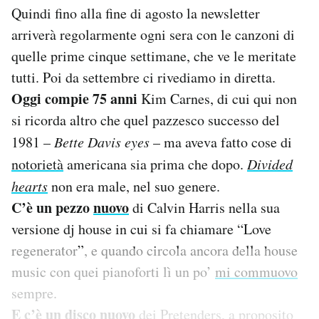
Quindi fino alla fine di agosto la newsletter
Notifiche mobile
Regala il Post
arriverà regolarmente ogni sera con le canzoni di
Hai bisogno di aiuto?
quelle prime cinque settimane, che ve le meritate
Esci
tutti. Poi da settembre ci rivediamo in diretta.
Oggi compie 75 anni
Kim Carnes, di cui qui non
si ricorda altro che quel pazzesco successo del
1981 –
Bette Davis eyes
– ma aveva fatto cose di
notorietà
americana sia prima che dopo.
Divided
hearts
non era male, nel suo genere.
C’è un pezzo
nuovo
di Calvin Harris nella sua
versione dj house in cui si fa chiamare “Love
regenerator”, e quando circola ancora della house
music con quei pianoforti lì un po’
mi commuovo
sempre.
E c’è un
disco
nuovo
dei Pretenders, a proposito