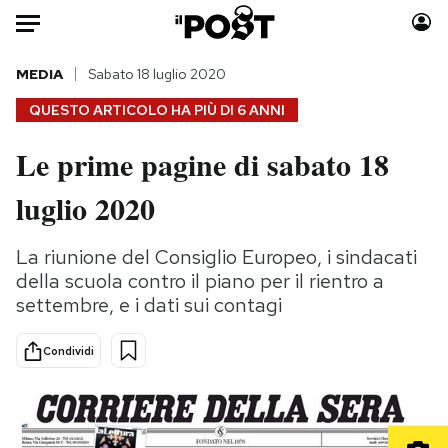
Auto
MEDIA
Sabato 18 luglio 2020
QUESTO ARTICOLO HA PIÙ DI
6 ANNI
HOME
Le prime pagine di sabato 18
Italia
Moda
luglio 2020
Mondo
Libri
Politica
Consumismi
La riunione del Consiglio Europeo, i sindacati
Tecnologia
Storie/Idee
della scuola contro il piano per il rientro a
Internet
Ok Boomer!
settembre, e i dati sui contagi
Scienza
Media
Cultura
Europa
Condividi
Economia
Altrecose
Sport
Mondiali calcio 2026