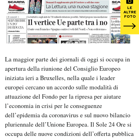
LE
ALTRE
PODCAST
FOTO
NEWSLETTER
I MIEI PREFERITI
La maggior parte dei giornali di oggi si occupa in
apertura della riunione del Consiglio Europeo
SHOP
iniziata ieri a Bruxelles, nella quale i leader
europei cercano un accordo sulle modalità di
CALENDARIO
attuazione del Fondo per la ripresa per aiutare
l’economia in crisi per le conseguenze
dell’epidemia da coronavirus e sul nuovo bilancio
AREA PERSONALE
pluriennale dell’Unione Europea. Il Sole 24 Ore si
Area Personale
occupa delle nuove condizioni dell’offerta pubblica
Newsletter