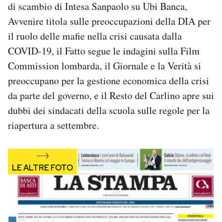
di scambio di Intesa Sanpaolo su Ubi Banca,
Notifiche mobile
Avvenire titola sulle preoccupazioni della DIA per
Regala il Post
Hai bisogno di aiuto?
il ruolo delle mafie nella crisi causata dalla
Esci
COVID-19, il Fatto segue le indagini sulla Film
Commission lombarda, il Giornale e la Verità si
preoccupano per la gestione economica della crisi
da parte del governo, e il Resto del Carlino apre sui
dubbi dei sindacati della scuola sulle regole per la
riapertura a settembre.