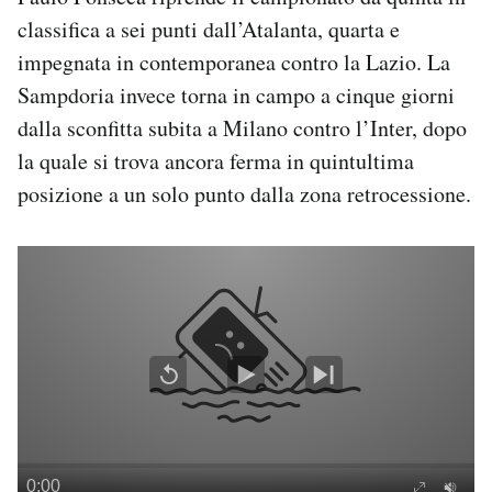
Notifiche mobile
classifica a sei punti dall’Atalanta, quarta e
Regala il Post
impegnata in contemporanea contro la Lazio. La
Hai bisogno di aiuto?
Sampdoria invece torna in campo a cinque giorni
Esci
dalla sconfitta subita a Milano contro l’Inter, dopo
la quale si trova ancora ferma in quintultima
posizione a un solo punto dalla zona retrocessione.