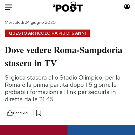
Auto
Mercoledì 24 giugno 2020
QUESTO ARTICOLO HA PIÙ DI
6 ANNI
HOME
Dove vedere Roma-Sampdoria
Italia
Moda
stasera in TV
Mondo
Libri
Politica
Consumismi
Si gioca stasera allo Stadio Olimpico, per la
Tecnologia
Storie/Idee
Roma è la prima partita dopo 115 giorni: le
Internet
Ok Boomer!
probabili formazioni e i link per seguirla in
Scienza
Media
diretta dalle 21.45
Cultura
Europa
Economia
Altrecose
Condividi
Sport
Mondiali calcio 2026