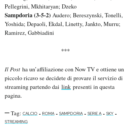
Pellegrini, Mkhitaryan; Dzeko
Sampdoria (3-5-2)
Audero; Bereszynski, Tonelli,
Yoshida; Depaoli, Ekdal, Linetty, Jankto, Murru;
Ramirez, Gabbiadini
***
Il Post
ha un’affiliazione con Now TV e ottiene un
piccolo ricavo se decidete di provare il servizio di
streaming partendo dai
link
presenti in questa
pagina.
Tag:
-
-
-
-
-
CALCIO
ROMA
SAMPDORIA
SERIE A
SKY
STREAMING