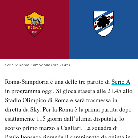
PODCAST
NEWSLETTER
I MIEI PREFERITI
Serie A: Roma-Sampdoria (ore 21.45)
SHOP
Roma-Sampdoria è una delle tre partite di
Serie A
in programma oggi. Si gioca stasera alle 21.45 allo
CALENDARIO
Stadio Olimpico di Roma e sarà trasmessa in
diretta da Sky. Per la Roma è la prima partita dopo
AREA PERSONALE
esattamente 115 giorni dall’ultima disputata, lo
scorso primo marzo a Cagliari. La squadra di
Area Personale
Newsletter
Paulo Fonseca riprende il campionato da quinta in