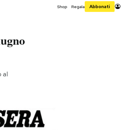
Abbonati
Shop
Regala
iugno
 al