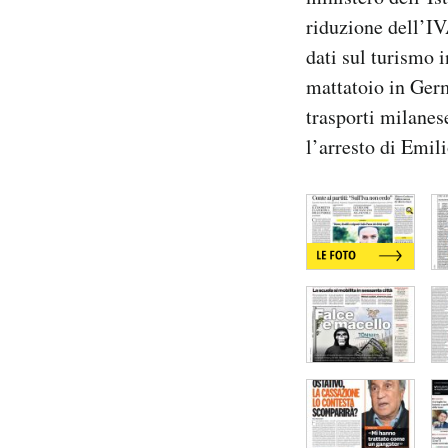
Notifiche mobile
riduzione dell’IV
Regala il Post
dati sul turismo i
Hai bisogno di aiuto?
mattatoio in Germ
Esci
trasporti milanese
l’arresto di Emil