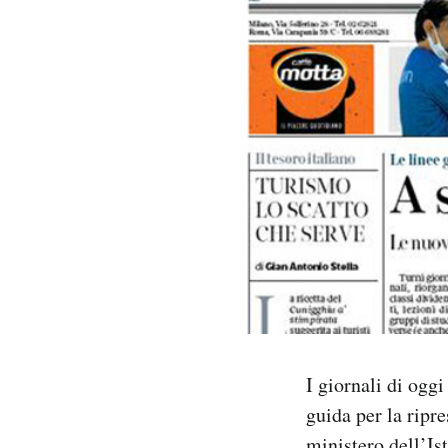
PODCAST
NEWSLETTER
I MIEI PREFERITI
SHOP
CALENDARIO
AREA PERSONALE
I giornali di oggi
guida per la ripr
Area Personale
Newsletter
ministero dell’Is