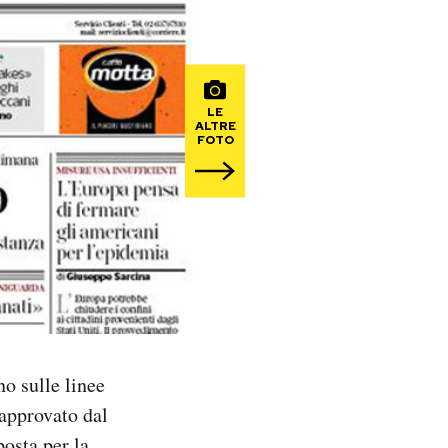
LE
ALTRE
FOTO
no sulle linee
 approvato dal
posta per la