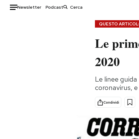
Newsletter
Podcast
Auto
QUESTO ARTICOLO
Le prim
HOME
Italia
Moda
2020
Mondo
Libri
Politica
Consumismi
Le linee guida 
Tecnologia
Storie/Idee
coronavirus, e 
Internet
Ok Boomer!
Scienza
Media
Condividi
Cultura
Europa
Economia
Altrecose
Sport
Mondiali calcio 2026