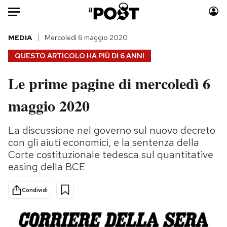
Auto
MEDIA
Mercoledì 6 maggio 2020
QUESTO ARTICOLO HA PIÙ DI
6 ANNI
HOME
Le prime pagine di mercoledì 6
Italia
Moda
maggio 2020
Mondo
Libri
Politica
Consumismi
La discussione nel governo sul nuovo decreto
Tecnologia
Storie/Idee
con gli aiuti economici, e la sentenza della
Internet
Ok Boomer!
Corte costituzionale tedesca sul quantitative
Scienza
Media
easing della BCE
Cultura
Europa
Economia
Altrecose
Condividi
Sport
Mondiali calcio 2026