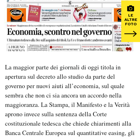
PODCAST
LE
ALTRE
FOTO
NEWSLETTER
I MIEI PREFERITI
La maggior parte dei giornali di oggi titola in
SHOP
apertura sul decreto allo studio da parte del
governo per nuovi aiuti all’economia, sul quale
sembra che non ci sia ancora un accordo nella
CALENDARIO
maggioranza. La Stampa, il Manifesto e la Verità
aprono invece sulla sentenza della Corte
AREA PERSONALE
costituzionale tedesca che chiede chiarimenti alla
Area Personale
Banca Centrale Europea sul quantitative easing, gli
Newsletter