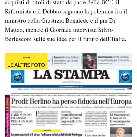
acquisti di titoli di stato da parte della BCE, il
Notifiche mobile
Riformista e il Dubbio seguono la polemica fra il
Regala il Post
ministro della Giustizia Bonafede e il pm Di
Hai bisogno di aiuto?
Matteo, mentre il Giornale intervista Silvio
Esci
Berlusconi sulle sue idee per il futuro dell’Italia.