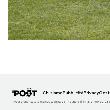
PODCAST
NEWSLETTER
I MIEI PREFERITI
SHOP
CALENDARIO
AREA PERSONALE
Chi siamo
Pubblicità
Privacy
Gesti
Area Personale
Il Post è una testata registrata presso il Tribunale di Milano, 419 del
Newsletter