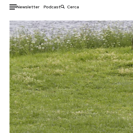
Newsletter
Podcast
Auto
HOME
Italia
Moda
Mondo
Libri
Politica
Consumismi
Tecnologia
Storie/Idee
Internet
Ok Boomer!
Scienza
Media
Cultura
Europa
Economia
Altrecose
Sport
Mondiali calcio 2026