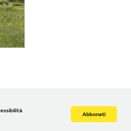
essibilità
Abbonati