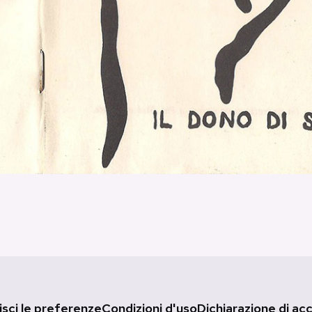
sci le preferenze
Condizioni d'uso
Dichiarazione di acc