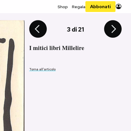
Abbonati
Shop
Regala
20 di 21
14 di 21
10 di 21
16 di 21
17 di 21
18 di 21
19 di 21
12 di 21
13 di 21
15 di 21
21 di 21
11 di 21
4 di 21
6 di 21
7 di 21
8 di 21
9 di 21
2 di 21
3 di 21
5 di 21
1 di 21
I mitici libri Millelire
I mitici libri Millelire
I mitici libri Millelire
I mitici libri Millelire
I mitici libri Millelire
I mitici libri Millelire
I mitici libri Millelire
I mitici libri Millelire
I mitici libri Millelire
I mitici libri Millelire
I mitici libri Millelire
I mitici libri Millelire
I mitici libri Millelire
I mitici libri Millelire
I mitici libri Millelire
I mitici libri Millelire
I mitici libri Millelire
I mitici libri Millelire
I mitici libri Millelire
I mitici libri Millelire
I mitici libri Millelire
Torna all'articolo
Torna all'articolo
Torna all'articolo
Torna all'articolo
Torna all'articolo
Torna all'articolo
Torna all'articolo
Torna all'articolo
Torna all'articolo
Torna all'articolo
Torna all'articolo
Torna all'articolo
Torna all'articolo
Torna all'articolo
Torna all'articolo
Torna all'articolo
Torna all'articolo
Torna all'articolo
Torna all'articolo
Torna all'articolo
Torna all'articolo