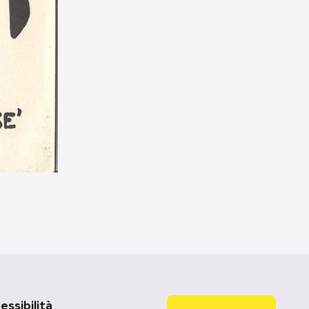
essibilità