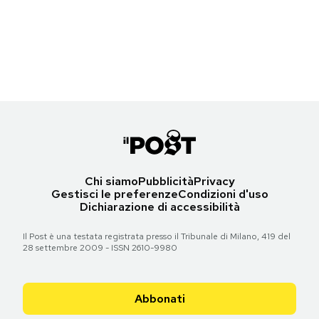
Una giraffa fotografata da un drone nel Bioparque Estrella di Chapa de
Notifiche mobile
Mota, Messico
Regala il Post
(AP Photo/Rebecca Blackwell)
Hai bisogno di aiuto?
Torna all'articolo
Esci
Chi siamo
Pubblicità
Privacy
Gestisci le preferenze
Condizioni d'uso
Dichiarazione di accessibilità
Il Post è una testata registrata presso il Tribunale di Milano, 419 del
28 settembre 2009 - ISSN 2610-9980
Abbonati