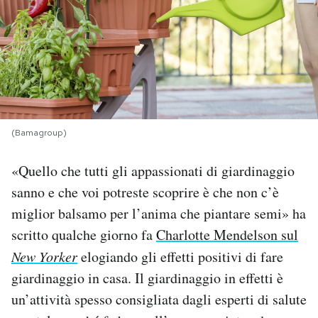
PODCAST
NEWSLETTER
I MIEI PREFERITI
(Bamagroup)
«Quello che tutti gli appassionati di giardinaggio
SHOP
sanno e che voi potreste scoprire è che non c’è
miglior balsamo per l’anima che piantare semi» ha
CALENDARIO
scritto qualche giorno fa
Charlotte Mendelson sul
New Yorker
elogiando gli effetti positivi di fare
AREA PERSONALE
giardinaggio in casa. Il giardinaggio in effetti è
Area Personale
un’attività spesso consigliata dagli esperti di salute
Newsletter