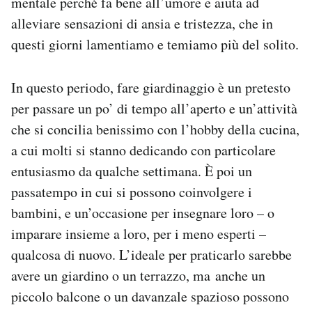
mentale perché fa bene all’umore e aiuta ad
Notifiche mobile
alleviare sensazioni di ansia e tristezza, che in
Regala il Post
questi giorni lamentiamo e temiamo più del solito.
Hai bisogno di aiuto?
Esci
In questo periodo, fare giardinaggio è un pretesto
per passare un po’ di tempo all’aperto e un’attività
che si concilia benissimo con l’hobby della cucina,
a cui molti si stanno dedicando con particolare
entusiasmo da qualche settimana. È poi un
passatempo in cui si possono coinvolgere i
bambini, e un’occasione per insegnare loro – o
imparare insieme a loro, per i meno esperti –
qualcosa di nuovo. L’ideale per praticarlo sarebbe
avere un giardino o un terrazzo, ma anche un
piccolo balcone o un davanzale spazioso possono