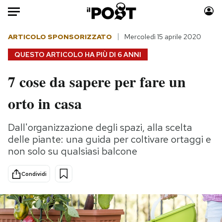
Auto
ARTICOLO SPONSORIZZATO
Mercoledì 15 aprile 2020
QUESTO ARTICOLO HA PIÙ DI
6 ANNI
HOME
7 cose da sapere per fare un
Italia
Moda
orto in casa
Mondo
Libri
Politica
Consumismi
Dall'organizzazione degli spazi, alla scelta
Tecnologia
Storie/Idee
delle piante: una guida per coltivare ortaggi e
Internet
Ok Boomer!
non solo su qualsiasi balcone
Scienza
Media
Cultura
Europa
Condividi
Economia
Altrecose
Sport
Mondiali calcio 2026