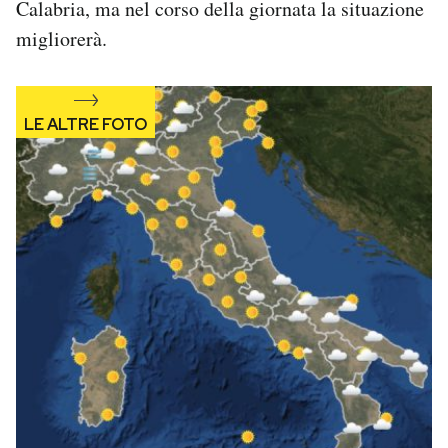
Calabria, ma nel corso della giornata la situazione
Notifiche mobile
migliorerà.
Regala il Post
Hai bisogno di aiuto?
Esci