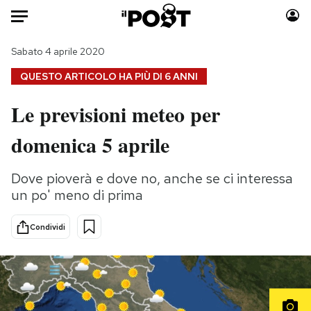
Auto
Sabato 4 aprile 2020
QUESTO ARTICOLO HA PIÙ DI
6 ANNI
HOME
Le previsioni meteo per
Italia
Moda
domenica 5 aprile
Mondo
Libri
Politica
Consumismi
Dove pioverà e dove no, anche se ci interessa
Tecnologia
Storie/Idee
un po' meno di prima
Internet
Ok Boomer!
Scienza
Media
Condividi
Cultura
Europa
Economia
Altrecose
Sport
Mondiali calcio 2026