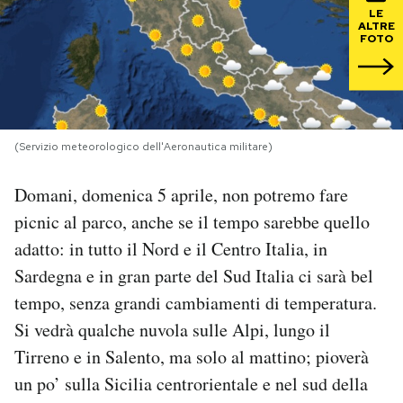
LE
ALTRE
PODCAST
FOTO
NEWSLETTER
(Servizio meteorologico dell'Aeronautica militare)
I MIEI PREFERITI
Domani, domenica 5 aprile, non potremo fare
SHOP
picnic al parco, anche se il tempo sarebbe quello
adatto: in tutto il Nord e il Centro Italia, in
Sardegna e in gran parte del Sud Italia ci sarà bel
CALENDARIO
tempo, senza grandi cambiamenti di temperatura.
Si vedrà qualche nuvola sulle Alpi, lungo il
AREA PERSONALE
Tirreno e in Salento, ma solo al mattino; pioverà
Area Personale
un po’ sulla Sicilia centrorientale e nel sud della
Newsletter