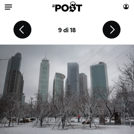
Auto
14 di 18
10 di 18
16 di 18
17 di 18
18 di 18
12 di 18
13 di 18
15 di 18
11 di 18
4 di 18
6 di 18
7 di 18
8 di 18
9 di 18
2 di 18
3 di 18
5 di 18
1 di 18
HOME
Italia
Moda
Mondo
Libri
Politica
Consumismi
Tecnologia
Storie/Idee
Internet
Ok Boomer!
Scienza
Media
Cultura
Europa
Wuhan è in quarantena da più di 3 settimane
Economia
Altrecose
Sport
Mondiali calcio 2026
Un panorama di Wuhan in un giorno di sole dopo una giornata di neve,
16 febbraio 2020
(Cai Yang/Xinhua via ZUMA Wire / ANSA)