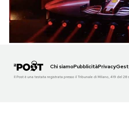
PODCAST
NEWSLETTER
I MIEI PREFERITI
Chi siamo
Pubblicità
Privacy
Gesti
SHOP
Il Post è una testata registrata presso il Tribunale di Milano, 419 del
CALENDARIO
AREA PERSONALE
Area Personale
Newsletter