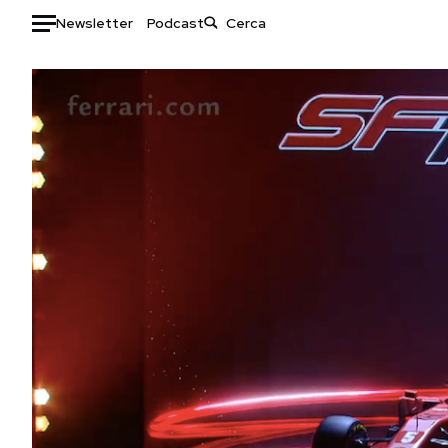
Newsletter
Podcast
Auto
HOME
Italia
Moda
Mondo
Libri
Politica
Consumismi
Tecnologia
Storie/Idee
Internet
Ok Boomer!
Scienza
Media
Cultura
Europa
Economia
Altrecose
Sport
Mondiali calcio 2026