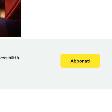
essibilità
Abbonati