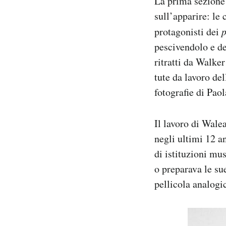
La prima sezione 
Notifiche mobile
sull’apparire: le
Regala il Post
protagonisti dei
p
Hai bisogno di aiuto?
pescivendolo e de
Esci
ritratti da Walker
tute da lavoro del
fotografie di Pao
Il lavoro di Wal
negli ultimi 12 ann
di istituzioni mus
o preparava le su
pellicola analogi