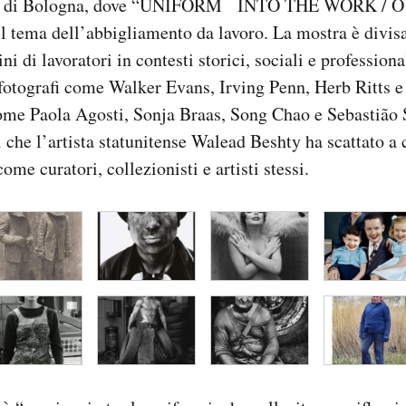
T di Bologna, dove “UNIFORM INTO THE WORK / 
tema dell’abbigliamento da lavoro. La mostra è divisa
 di lavoratori in contesti storici, sociali e professional
i fotografi come Walker Evans, Irving Penn, Herb Ritts 
me Paola Agosti, Sonja Braas, Song Chao e Sebastião S
ti che l’artista statunitense Walead Beshty ha scattato a 
come curatori, collezionisti e artisti stessi.