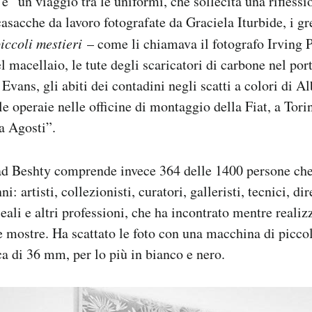
è “un viaggio tra le uniformi, che sollecita una riflessi
 casacche da lavoro fotografate da Graciela Iturbide, i g
iccoli mestieri
– come li chiamava il fotografo Irving 
l macellaio, le tute degli scaricatori di carbone nel por
 Evans, gli abiti dei contadini negli scatti a colori di A
le operaie nelle officine di montaggio della Fiat, a Tori
la Agosti”.
ead Beshty comprende invece 364 delle 1400 persone che
i: artisti, collezionisti, curatori, galleristi, tecnici, di
eali e altri professioni, che ha incontrato mentre realiz
e mostre. Ha scattato le foto con una macchina di picco
ca di 36 mm, per lo più in bianco e nero.