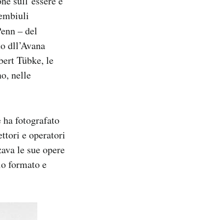
one sull’essere e
rembiuli
Penn – del
to dll’Avana
lbert Tübke, le
no, nelle
 ha fotografato
rettori e operatori
zava le sue opere
lo formato e