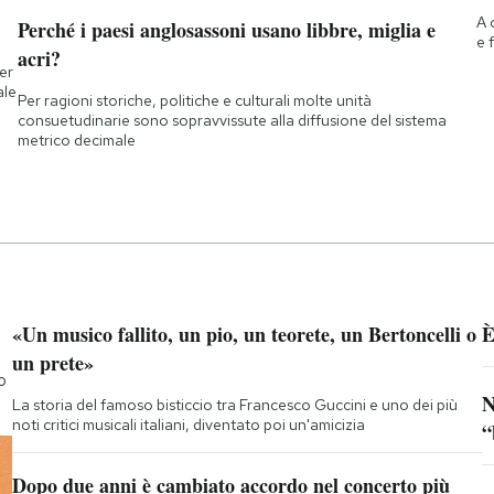
A 
Perché i paesi anglosassoni usano libbre, miglia e
e 
acri?
ner
ale
Per ragioni storiche, politiche e culturali molte unità
consuetudinarie sono sopravvissute alla diffusione del sistema
metrico decimale
«Un musico fallito, un pio, un teorete, un Bertoncelli o
È
un prete»
o
N
La storia del famoso bisticcio tra Francesco Guccini e uno dei più
noti critici musicali italiani, diventato poi un'amicizia
“
Dopo due anni è cambiato accordo nel concerto più