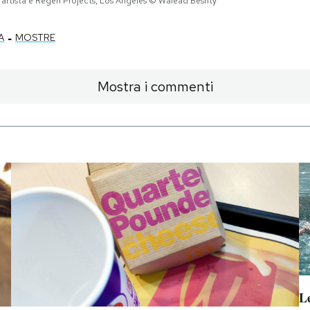
’artista e Regen Projects, Los Angeles © Walead Beshty
-
A
MOSTRE
Mostra i commenti
Le