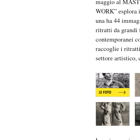
maggio al MAS
WORK” esplora il 
PODCAST
una ha 44 immagini
ritratti da grand
NEWSLETTER
contemporanei co
raccoglie i ritrat
I MIEI PREFERITI
settore artistico, 
SHOP
CALENDARIO
AREA PERSONALE
Area Personale
Newsletter