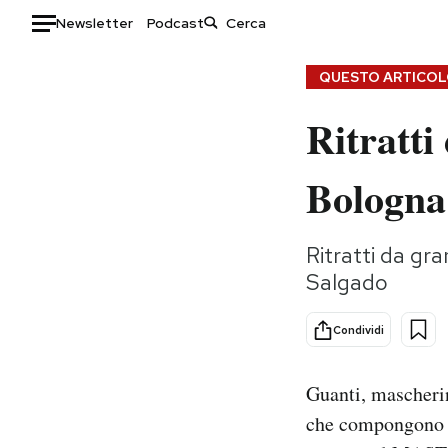
Newsletter
Podcast
Auto
QUESTO ARTICOLO
Ritratti
HOME
Italia
Moda
Bologna
Mondo
Libri
Politica
Consumismi
Ritratti da gr
Tecnologia
Storie/Idee
Salgado
Internet
Ok Boomer!
Scienza
Media
Condividi
Cultura
Europa
Economia
Altrecose
Guanti, mascherin
Sport
Mondiali calcio 2026
che compongono le