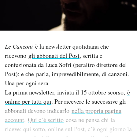
PODCAST
NEWSLETTER
Le Canzoni
è la newsletter quotidiana che
I MIEI PREFERITI
ricevono
gli abbonati del Post
, scritta e
confezionata da Luca Sofri (peraltro direttore del
Post): e che parla, imprevedibilmente, di canzoni.
SHOP
Una per ogni sera.
La prima newsletter, inviata il 15 ottobre scorso,
è
CALENDARIO
online per tutti qui
. Per ricevere le successive gli
abbonati devono indicarlo
nella propria pagina
AREA PERSONALE
account
.
Qui c’è scritto
cosa ne pensa chi la
Area Personale
riceve: qui sotto, online sul Post, c’è ogni giorno la
Newsletter