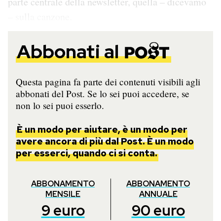
parte centrale della newsletter, quella – dicevamo
Notifiche mobile
– sulla canzone.
Regala il Post
Hai bisogno di aiuto?
Abbonati al
Esci
Questa pagina fa parte dei contenuti visibili agli
abbonati del Post. Se lo sei puoi accedere, se
non lo sei puoi esserlo.
È un modo per aiutare, è un modo per
avere ancora di più dal Post. È un modo
per esserci, quando ci si conta.
ABBONAMENTO
ABBONAMENTO
MENSILE
ANNUALE
9
euro
90
euro