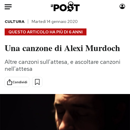
Auto
CULTURA
Martedì 14 gennaio 2020
QUESTO ARTICOLO HA PIÙ DI
6 ANNI
HOME
Una canzone di Alexi Murdoch
Italia
Moda
Mondo
Libri
Altre canzoni sull'attesa, e ascoltare canzoni
Politica
Consumismi
nell'attesa
Tecnologia
Storie/Idee
Internet
Ok Boomer!
Condividi
Scienza
Media
Cultura
Europa
Economia
Altrecose
Sport
Mondiali calcio 2026