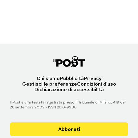
Un branco di lupi nel parco nazionale di Yellowstone, nella zona di
Island, in Georgia
Notifiche mobile
Junction Butte
(NOAA Permit #20556-01/Clearwater Marine Aquarium via AP)
Regala il Post
(National Park Service via AP)
Hai bisogno di aiuto?
Torna all'articolo
Torna all'articolo
Esci
Chi siamo
Pubblicità
Privacy
Gestisci le preferenze
Condizioni d'uso
Dichiarazione di accessibilità
Il Post è una testata registrata presso il Tribunale di Milano, 419 del
28 settembre 2009 - ISSN 2610-9980
Abbonati