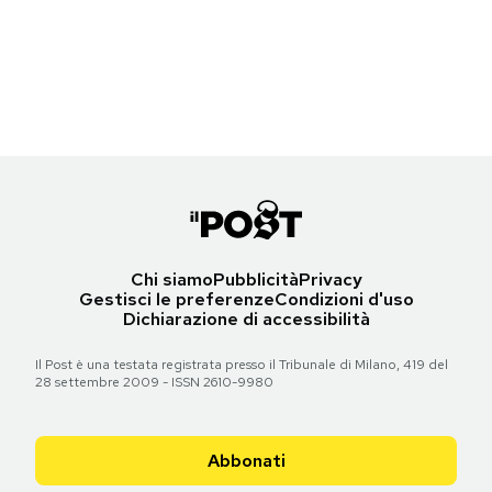
Un branco di lupi nel parco nazionale di Yellowstone, nella zona di
Island, in Georgia
Notifiche mobile
Junction Butte
(NOAA Permit #20556-01/Clearwater Marine Aquarium via AP)
Regala il Post
(National Park Service via AP)
Hai bisogno di aiuto?
Torna all'articolo
Torna all'articolo
Esci
Chi siamo
Pubblicità
Privacy
Gestisci le preferenze
Condizioni d'uso
Dichiarazione di accessibilità
Il Post è una testata registrata presso il Tribunale di Milano, 419 del
28 settembre 2009 - ISSN 2610-9980
Abbonati