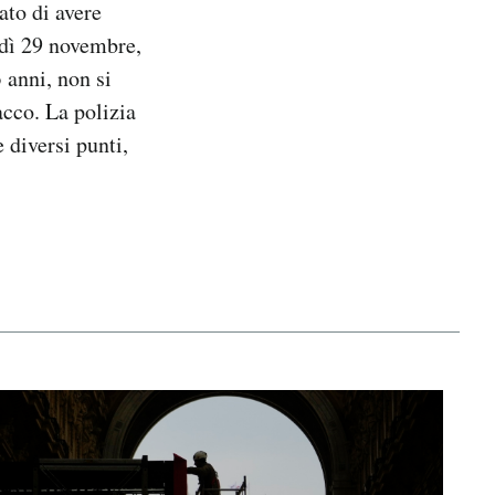
to di avere
rdì 29 novembre,
3 anni, non si
acco. La polizia
e diversi punti,