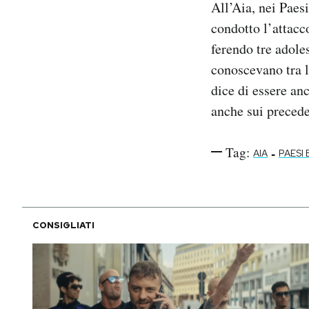
All’Aia, nei Paesi
Notifiche mobile
condotto l’attacc
Regala il Post
ferendo tre adoles
Hai bisogno di aiuto?
Esci
conoscevano tra l
dice di essere anc
anche sui precede
Tag:
-
AIA
PAESI 
CONSIGLIATI