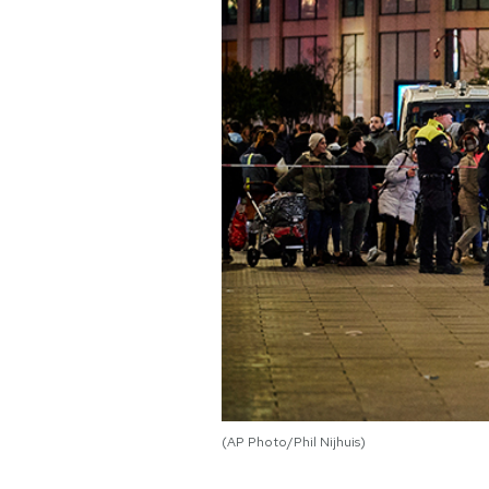
PODCAST
NEWSLETTER
I MIEI PREFERITI
SHOP
CALENDARIO
AREA PERSONALE
(AP Photo/Phil Nijhuis)
Area Personale
Newsletter