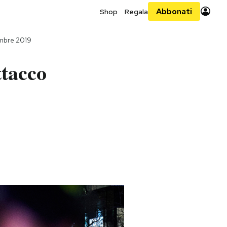
Abbonati
Shop
Regala
mbre 2019
ttacco