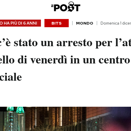
 HA PIÙ DI
6 ANNI
BITS
MONDO
Domenica 1 dice
c’è stato un arresto per l’a
ello di venerdì in un centro
iale