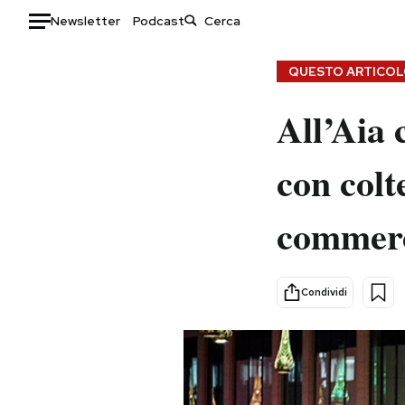
Newsletter
Podcast
Auto
QUESTO ARTICOLO
HOME
All’Aia 
Italia
Moda
con colt
Mondo
Libri
Politica
Consumismi
commerc
Tecnologia
Storie/Idee
Internet
Ok Boomer!
Scienza
Media
Condividi
Cultura
Europa
Economia
Altrecose
Sport
Mondiali calcio 2026