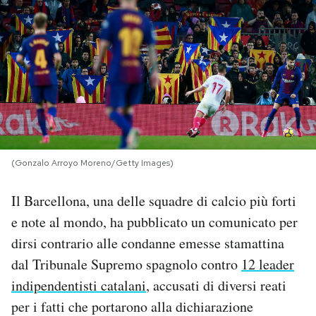
PODCAST
NEWSLETTER
I MIEI PREFERITI
(Gonzalo Arroyo Moreno/Getty Images)
SHOP
Il Barcellona, una delle squadre di calcio più forti
CALENDARIO
e note al mondo, ha pubblicato un comunicato per
dirsi contrario alle condanne emesse stamattina
AREA PERSONALE
dal Tribunale Supremo spagnolo contro
12 leader
indipendentisti catalani
, accusati di diversi reati
Area Personale
per i fatti che portarono alla dichiarazione
Newsletter