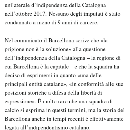
unilaterale d’indipendenza della Catalogna
Notifiche mobile
Regala il Post
nell’ottobre 2017. Nessuno degli imputati è stato
Hai bisogno di aiuto?
condannato a meno di 9 anni di carcere.
Esci
Nel comunicato il Barcellona scrive che «la
prigione non è la soluzione» alla questione
dell’indipendenza della Catalogna – la regione di
cui Barcellona è la capitale – e che la squadra ha
deciso di esprimersi in quanto «una delle
principali entità catalane», «in conformità alle sue
posizioni storiche a difesa della libertà di
espressione». È molto raro che una squadra di
calcio si esprima in questi termini, ma la storia del
Barcellona anche in tempi recenti è effettivamente
legata all’indipendentismo catalano.