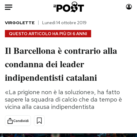
Auto
VIRGOLETTE
Lunedì 14 ottobre 2019
QUESTO ARTICOLO HA PIÙ DI
6 ANNI
HOME
Il Barcellona è contrario alla
Italia
Moda
condanna dei leader
Mondo
Libri
Politica
Consumismi
indipendentisti catalani
Tecnologia
Storie/Idee
Internet
Ok Boomer!
«La prigione non è la soluzione», ha fatto
Scienza
Media
sapere la squadra di calcio che da tempo è
Cultura
Europa
vicina alla causa indipendentista
Economia
Altrecose
Condividi
Sport
Mondiali calcio 2026