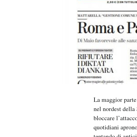
PODCAST
NEWSLETTER
I MIEI PREFERITI
SHOP
CALENDARIO
La maggior parte d
nel nordest della 
AREA PERSONALE
bloccare l’attacco
quotidiani aprono
Area Personale
Newsletter
tentando di antic