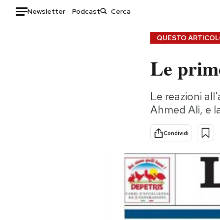
Newsletter
Podcast
Auto
QUESTO ARTICOLO
Le prime
HOME
Italia
Moda
Le reazioni all
Mondo
Libri
Ahmed Ali, e 
Politica
Consumismi
Tecnologia
Storie/Idee
Condividi
Internet
Ok Boomer!
Scienza
Media
Cultura
Europa
Economia
Altrecose
Sport
Mondiali calcio 2026