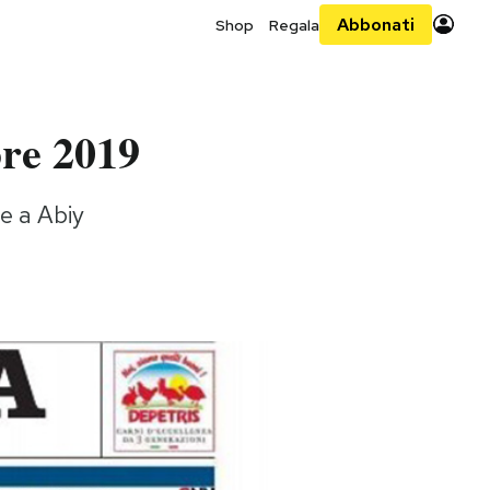
Abbonati
Shop
Regala
bre 2019
ce a Abiy