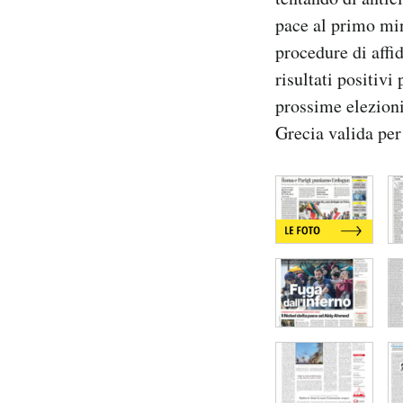
Notifiche mobile
pace al primo min
Regala il Post
procedure di affi
Hai bisogno di aiuto?
risultati positiv
Esci
prossime elezioni 
Grecia valida per