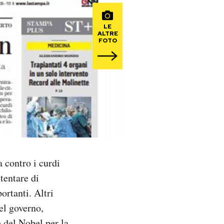
LE
ALTRE
FOTO
a contro i curdi
tentare di
ortanti. Altri
el governo,
 del Nobel per la