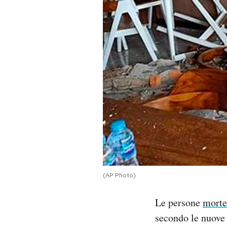
PODCAST
NEWSLETTER
I MIEI PREFERITI
SHOP
CALENDARIO
(AP Photo)
AREA PERSONALE
Le persone
morte
Area Personale
secondo le nuove 
Newsletter