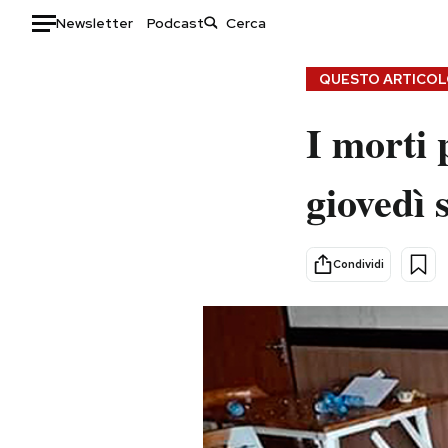
Newsletter
Podcast
Auto
QUESTO ARTICOLO
HOME
I morti 
Italia
Moda
giovedì
Mondo
Libri
Politica
Consumismi
Tecnologia
Storie/Idee
Condividi
Internet
Ok Boomer!
Scienza
Media
Cultura
Europa
Economia
Altrecose
Sport
Mondiali calcio 2026