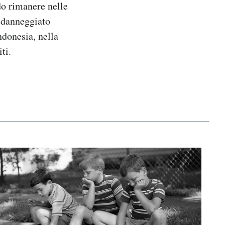
do rimanere nelle
a danneggiato
ndonesia, nella
ti.