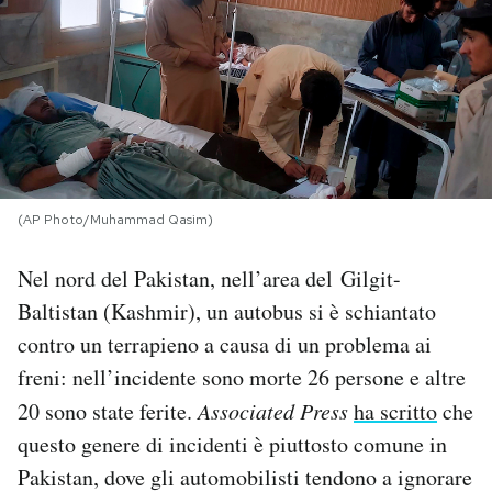
PODCAST
NEWSLETTER
I MIEI PREFERITI
(AP Photo/Muhammad Qasim)
SHOP
Nel nord del Pakistan, nell’area del Gilgit-
Baltistan (Kashmir), un autobus si è schiantato
CALENDARIO
contro un terrapieno a causa di un problema ai
freni: nell’incidente sono morte 26 persone e altre
AREA PERSONALE
20 sono state ferite.
Associated Press
ha scritto
che
questo genere di incidenti è piuttosto comune in
Area Personale
Pakistan, dove gli automobilisti tendono a ignorare
Newsletter