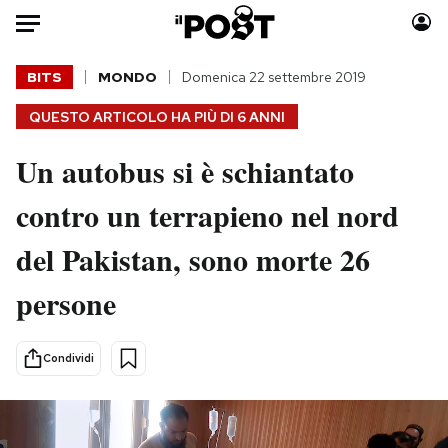
Auto
BITS
MONDO
Domenica 22 settembre 2019
QUESTO ARTICOLO HA PIÙ DI
6 ANNI
HOME
Un autobus si è schiantato
Italia
Moda
Mondo
Libri
contro un terrapieno nel nord
Politica
Consumismi
del Pakistan, sono morte 26
Tecnologia
Storie/Idee
Internet
Ok Boomer!
persone
Scienza
Media
Cultura
Europa
Condividi
Economia
Altrecose
Sport
Mondiali calcio 2026