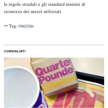
le regole stradali e gli standard minimi di
Notifiche mobile
Regala il Post
sicurezza dei mezzi utilizzati.
Hai bisogno di aiuto?
Esci
Tag:
PAKISTAN
CONSIGLIATI