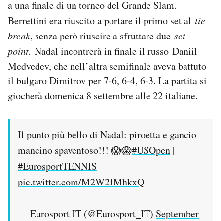
a una finale di un torneo del Grande Slam.
Notifiche mobile
Berrettini era riuscito a portare il primo set al
tie
Regala il Post
Hai bisogno di aiuto?
break
, senza però riuscire a sfruttare due
set
Esci
point.
Nadal incontrerà in finale il russo Daniil
Medvedev, che nell’altra semifinale aveva battuto
il bulgaro Dimitrov per 7-6, 6-4, 6-3. La partita si
giocherà domenica 8 settembre alle 22 italiane.
Il punto più bello di Nadal: piroetta e gancio
mancino spaventoso!!! 😱😱
#USOpen
|
#EurosportTENNIS
pic.twitter.com/M2W2JMhkxQ
— Eurosport IT (@Eurosport_IT)
September