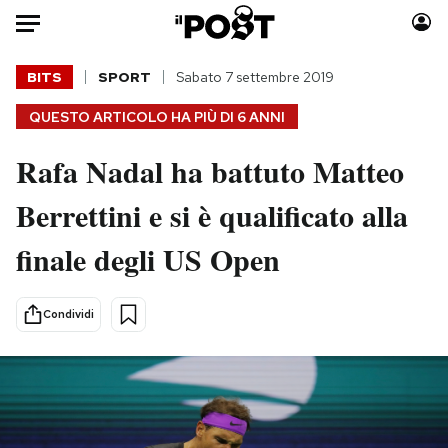
Auto
BITS
SPORT
Sabato 7 settembre 2019
QUESTO ARTICOLO HA PIÙ DI
6 ANNI
HOME
Rafa Nadal ha battuto Matteo
Italia
Moda
Mondo
Libri
Berrettini e si è qualificato alla
Politica
Consumismi
finale degli US Open
Tecnologia
Storie/Idee
Internet
Ok Boomer!
Scienza
Media
Condividi
Cultura
Europa
Economia
Altrecose
Sport
Mondiali calcio 2026