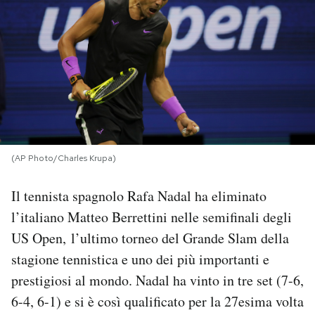
PODCAST
NEWSLETTER
I MIEI PREFERITI
(AP Photo/Charles Krupa)
SHOP
Il tennista spagnolo Rafa Nadal ha eliminato
CALENDARIO
l’italiano Matteo Berrettini nelle semifinali degli
US Open, l’ultimo torneo del Grande Slam della
stagione tennistica e uno dei più importanti e
AREA PERSONALE
prestigiosi al mondo. Nadal ha vinto in tre set (7-6,
Area Personale
6-4, 6-1) e si è così qualificato per la 27esima volta
Newsletter