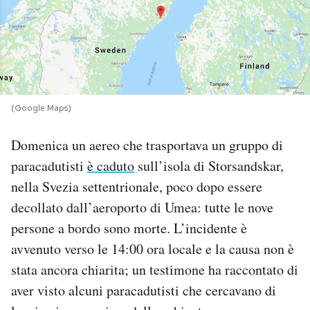
PODCAST
NEWSLETTER
(Google Maps)
I MIEI PREFERITI
Domenica un aereo che trasportava un gruppo di
paracadutisti
è caduto
sull’isola di Storsandskar,
SHOP
nella Svezia settentrionale, poco dopo essere
decollato dall’aeroporto di Umea: tutte le nove
CALENDARIO
persone a bordo sono morte. L’incidente è
avvenuto verso le 14:00 ora locale e la causa non è
AREA PERSONALE
stata ancora chiarita; un testimone ha raccontato di
Area Personale
aver visto alcuni paracadutisti che cercavano di
Newsletter