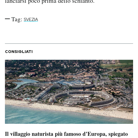
lanciarsi poco prima dello schianto.
Notifiche mobile
Regala il Post
Tag:
SVEZIA
Hai bisogno di aiuto?
Esci
CONSIGLIATI
Il villaggio naturista più famoso d’Europa, spiegato