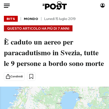
Auto
BITS
MONDO
Lunedì 15 luglio 2019
QUESTO ARTICOLO HA PIÙ DI
7 ANNI
HOME
È caduto un aereo per
Italia
Moda
Mondo
Libri
paracadutismo in Svezia, tutte
Politica
Consumismi
le 9 persone a bordo sono morte
Tecnologia
Storie/Idee
Internet
Ok Boomer!
Scienza
Media
Condividi
Cultura
Europa
Economia
Altrecose
Sport
Mondiali calcio 2026