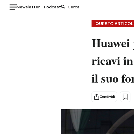
Newsletter
Podcast
Auto
QUESTO ARTICOLO
HOME
Huawei p
Italia
Moda
ricavi i
Mondo
Libri
Politica
Consumismi
il suo f
Tecnologia
Storie/Idee
Internet
Ok Boomer!
Scienza
Media
Condividi
Cultura
Europa
Economia
Altrecose
Sport
Mondiali calcio 2026