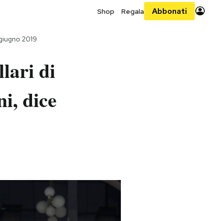
Abbonati
Shop
Regala
 giugno 2019
lari di
i, dice