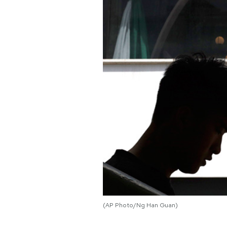
PODCAST
NEWSLETTER
I MIEI PREFERITI
SHOP
CALENDARIO
AREA PERSONALE
(AP Photo/Ng Han Guan)
Area Personale
Newsletter