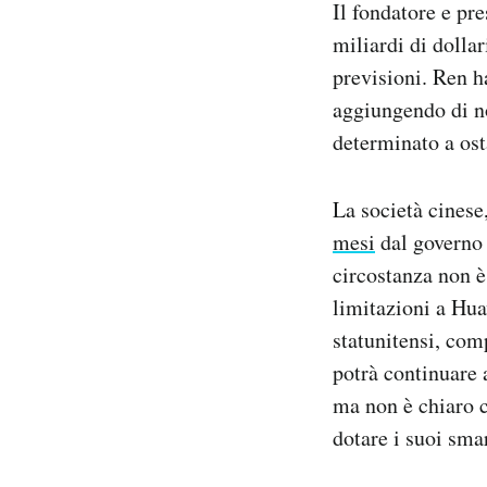
Il fondatore e pr
Notifiche mobile
miliardi di dollar
Regala il Post
previsioni. Ren 
Hai bisogno di aiuto?
Esci
aggiungendo di no
determinato a ost
La società cinese
mesi
dal governo 
circostanza non è
limitazioni a Hua
statunitensi, com
potrà continuare 
ma non è chiaro c
dotare i suoi sma