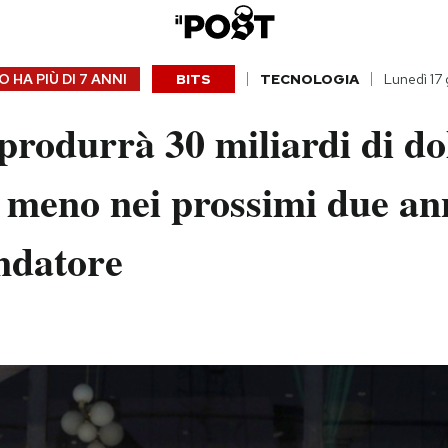
 HA PIÙ DI
7 ANNI
BITS
TECNOLOGIA
Lunedì 17
rodurrà 30 miliardi di dol
n meno nei prossimi due ann
ondatore