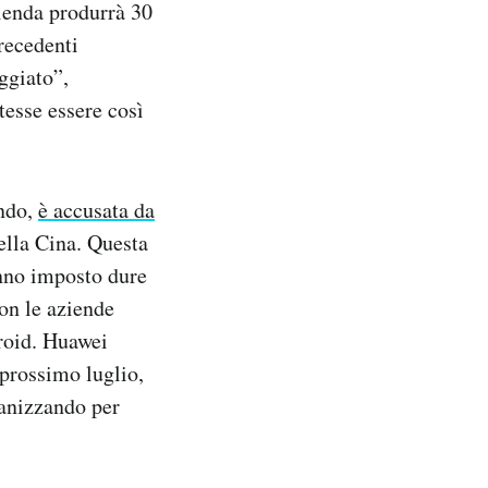
ienda produrrà 30
precedenti
ggiato”,
tesse essere così
ondo,
è accusata da
ella Cina. Questa
anno imposto dure
con le aziende
roid. Huawei
 prossimo luglio,
ganizzando per