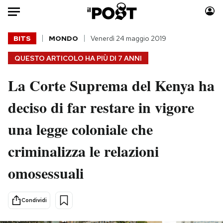
Auto
BITS
MONDO
Venerdì 24 maggio 2019
QUESTO ARTICOLO HA PIÙ DI
7 ANNI
HOME
La Corte Suprema del Kenya ha
Italia
Moda
Mondo
Libri
deciso di far restare in vigore
Politica
Consumismi
una legge coloniale che
Tecnologia
Storie/Idee
Internet
Ok Boomer!
criminalizza le relazioni
Scienza
Media
omosessuali
Cultura
Europa
Economia
Altrecose
Sport
Mondiali calcio 2026
Condividi