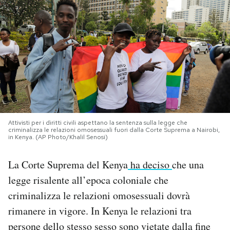
PODCAST
NEWSLETTER
I MIEI PREFERITI
SHOP
Attivisti per i diritti civili aspettano la sentenza sulla legge che
criminalizza le relazioni omosessuali fuori dalla Corte Suprema a Nairobi,
in Kenya. (AP Photo/Khalil Senosi)
CALENDARIO
La Corte Suprema del Kenya
ha deciso
che una
legge risalente all’epoca coloniale che
AREA PERSONALE
criminalizza le relazioni omosessuali dovrà
rimanere in vigore. In Kenya le relazioni tra
Area Personale
persone dello stesso sesso sono vietate dalla fine
Newsletter