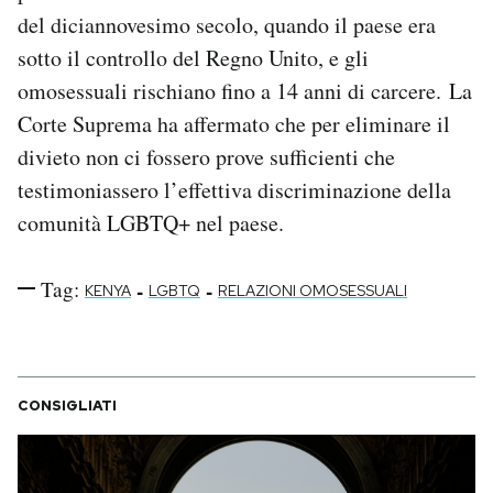
Notifiche mobile
del diciannovesimo secolo, quando il paese era
Regala il Post
sotto il controllo del Regno Unito, e gli
Hai bisogno di aiuto?
omosessuali rischiano fino a 14 anni di carcere. La
Esci
Corte Suprema ha affermato che per eliminare il
divieto non ci fossero prove sufficienti che
testimoniassero l’effettiva discriminazione della
comunità LGBTQ+ nel paese.
Tag:
-
-
KENYA
LGBTQ
RELAZIONI OMOSESSUALI
CONSIGLIATI