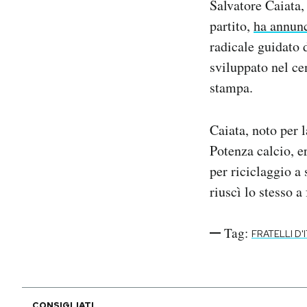
Salvatore Caiata
Notifiche mobile
partito,
ha annun
Regala il Post
radicale guidato 
Hai bisogno di aiuto?
sviluppato nel ce
Esci
stampa.
Caiata, noto per l
Potenza calcio, e
per riciclaggio a 
riuscì lo stesso a
Tag:
FRATELLI D'
CONSIGLIATI