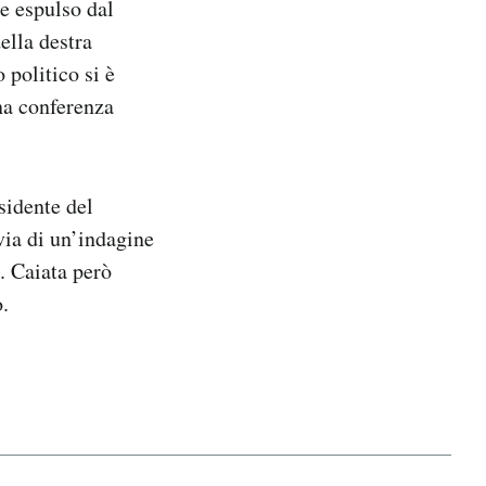
e espulso dal
della destra
 politico si è
na conferenza
esidente del
via di un’indagine
). Caiata però
o.