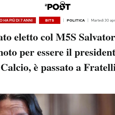
 HA PIÙ DI
7 ANNI
BITS
POLITICA
Martedì 30 apr
ato eletto col M5S Salvato
noto per essere il president
Calcio, è passato a Fratelli