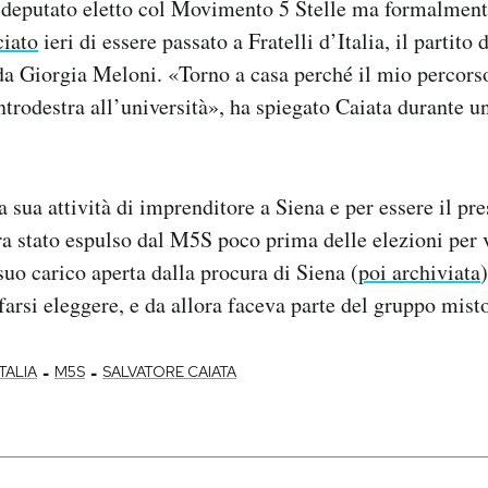
, deputato eletto col Movimento 5 Stelle ma formalment
ciato
ieri di essere passato a Fratelli d’Italia, il partito 
da Giorgia Meloni. «Torno a casa perché il mio percorso
ntrodestra all’università», ha spiegato Caiata durante u
a sua attività di imprenditore a Siena e per essere il pr
ra stato espulso dal M5S poco prima delle elezioni per 
suo carico aperta dalla procura di Siena (
poi archiviata
 farsi eleggere, e da allora faceva parte del gruppo mist
-
-
ITALIA
M5S
SALVATORE CAIATA