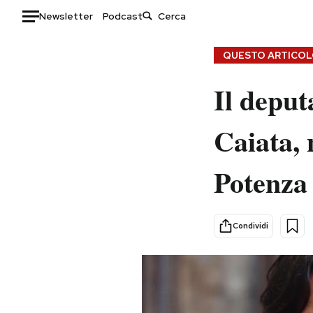
Newsletter
Podcast
Auto
QUESTO ARTICOLO
HOME
Il deput
Italia
Moda
Caiata, 
Mondo
Libri
Politica
Consumismi
Potenza 
Tecnologia
Storie/Idee
Internet
Ok Boomer!
Scienza
Media
Condividi
Cultura
Europa
Economia
Altrecose
Sport
Mondiali calcio 2026