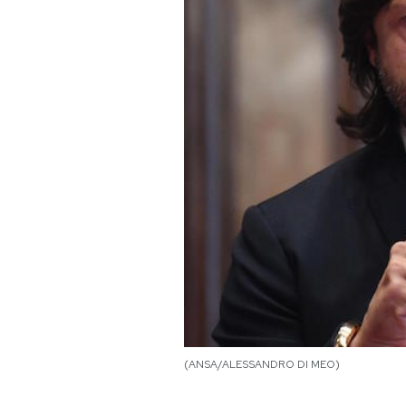
PODCAST
NEWSLETTER
I MIEI PREFERITI
SHOP
CALENDARIO
AREA PERSONALE
(ANSA/ALESSANDRO DI MEO)
Area Personale
Newsletter