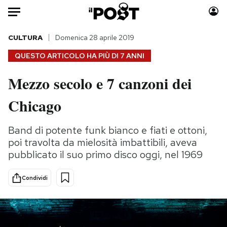
Auto
CULTURA
Domenica 28 aprile 2019
QUESTO ARTICOLO HA PIÙ DI
7 ANNI
HOME
Mezzo secolo e 7 canzoni dei
Italia
Moda
Chicago
Mondo
Libri
Politica
Consumismi
Band di potente funk bianco e fiati e ottoni,
Tecnologia
Storie/Idee
poi travolta da mielosità imbattibili, aveva
Internet
Ok Boomer!
pubblicato il suo primo disco oggi, nel 1969
Scienza
Media
Cultura
Europa
Condividi
Economia
Altrecose
Sport
Mondiali calcio 2026