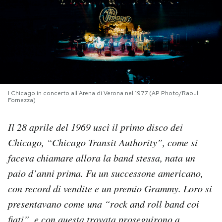
PODCAST
NEWSLETTER
I MIEI PREFERITI
I Chicago in concerto all'Arena di Verona nel 1977 (AP Photo/Raoul
Fornezza)
SHOP
Il 28 aprile del 1969 uscì il primo disco dei
Chicago, “Chicago Transit Authority”, come si
CALENDARIO
faceva chiamare allora la band stessa, nata un
paio d’anni prima. Fu un successone americano,
AREA PERSONALE
con record di vendite e un premio Grammy. Loro si
presentavano come una “rock and roll band coi
Area Personale
Newsletter
fiati”, e con questa trovata proseguirono a