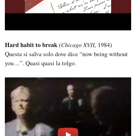
Hard habit to break
(
Chicago XVII,
1984)
Questa si salva solo dove dice “now being without
you…”. Quasi quasi la tolgo.