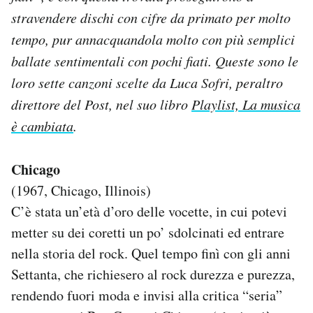
Notifiche mobile
stravendere dischi con cifre da primato per molto
Regala il Post
tempo, pur annacquandola molto con più semplici
Hai bisogno di aiuto?
ballate sentimentali con pochi fiati. Queste sono le
Esci
loro sette canzoni scelte da Luca Sofri, peraltro
direttore del Post, nel suo libro
Playlist, La musica
è cambiata
.
Chicago
(1967, Chicago, Illinois)
C’è stata un’età d’oro delle vocette, in cui potevi
metter su dei coretti un po’ sdolcinati ed entrare
nella storia del rock. Quel tempo finì con gli anni
Settanta, che richiesero al rock durezza e purezza,
rendendo fuori moda e invisi alla critica “seria”