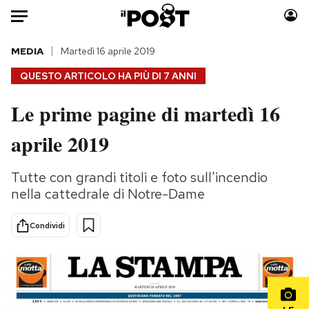
Auto
MEDIA
Martedì 16 aprile 2019
QUESTO ARTICOLO HA PIÙ DI
7 ANNI
HOME
Le prime pagine di martedì 16
Italia
Moda
aprile 2019
Mondo
Libri
Politica
Consumismi
Tutte con grandi titoli e foto sull'incendio
Tecnologia
Storie/Idee
nella cattedrale di Notre-Dame
Internet
Ok Boomer!
Scienza
Media
Condividi
Cultura
Europa
Economia
Altrecose
Sport
Mondiali calcio 2026