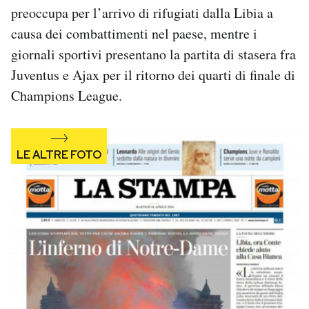
preoccupa per l’arrivo di rifugiati dalla Libia a
Notifiche mobile
Regala il Post
causa dei combattimenti nel paese, mentre i
Hai bisogno di aiuto?
giornali sportivi presentano la partita di stasera fra
Esci
Juventus e Ajax per il ritorno dei quarti di finale di
Champions League.