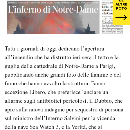
LE
ALTRE
FOTO
PODCAST
NEWSLETTER
Tutti i giornali di oggi dedicano l’apertura
I MIEI PREFERITI
all’incendio che ha distrutto ieri sera il tetto e la
guglia della cattedrale di Notre-Dame a Parigi,
SHOP
pubblicando anche grandi foto delle fiamme e del
fumo che hanno avvolto la struttura. Fanno
CALENDARIO
eccezione Libero, che preferisce lanciare un
allarme sugli antibiotici pericolosi, il Dubbio, che
AREA PERSONALE
apre sulla nuova indagine per sequestro di persona
sul ministro dell’Interno Salvini per la vicenda
Area Personale
della nave Sea Watch 3, e la Verità, che si
Newsletter