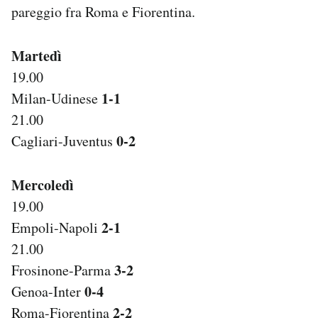
pareggio fra Roma e Fiorentina.
Notifiche mobile
Regala il Post
Hai bisogno di aiuto?
Martedì
Esci
19.00
1-1
Milan-Udinese
21.00
0-2
Cagliari-Juventus
Mercoledì
19.00
2-1
Empoli-Napoli
21.00
3-2
Frosinone-Parma
0-4
Genoa-Inter
2-2
Roma-Fiorentina