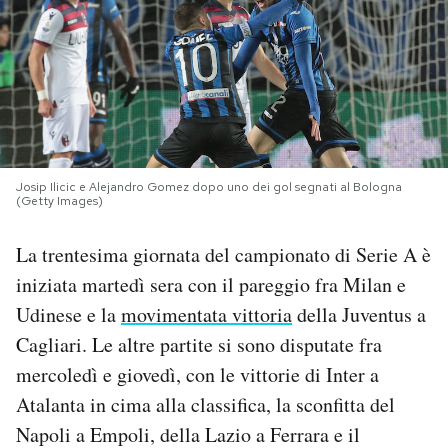
PODCAST
NEWSLETTER
I MIEI PREFERITI
Josip Ilicic e Alejandro Gomez dopo uno dei gol segnati al Bologna
(Getty Images)
SHOP
La trentesima giornata del campionato di Serie A è
iniziata martedì sera con il pareggio fra Milan e
CALENDARIO
Udinese e la
movimentata vittoria
della Juventus a
Cagliari. Le altre partite si sono disputate fra
AREA PERSONALE
mercoledì e giovedì, con le vittorie di Inter a
Atalanta in cima alla classifica, la sconfitta del
Area Personale
Napoli a Empoli, della Lazio a Ferrara e il
Newsletter