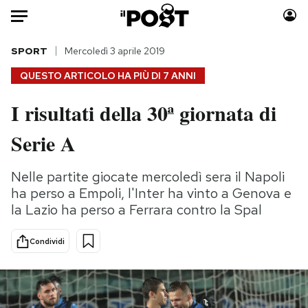
Auto
SPORT
Mercoledì 3 aprile 2019
QUESTO ARTICOLO HA PIÙ DI
7 ANNI
HOME
I risultati della 30ª giornata di
Italia
Moda
Serie A
Mondo
Libri
Politica
Consumismi
Nelle partite giocate mercoledì sera il Napoli
Tecnologia
Storie/Idee
ha perso a Empoli, l'Inter ha vinto a Genova e
Internet
Ok Boomer!
la Lazio ha perso a Ferrara contro la Spal
Scienza
Media
Cultura
Europa
Condividi
Economia
Altrecose
Sport
Mondiali calcio 2026