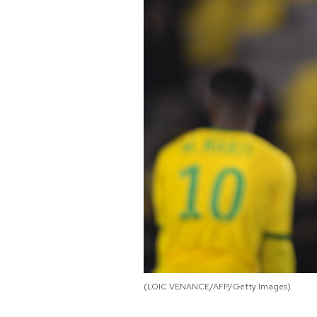
PODCAST
NEWSLETTER
I MIEI PREFERITI
SHOP
CALENDARIO
AREA PERSONALE
(LOIC VENANCE/AFP/Getty Images)
Area Personale
Newsletter