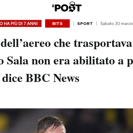
 HA PIÙ DI
7 ANNI
BITS
SPORT
Sabato 30 marzo
a dell’aereo che trasportava
 Sala non era abilitato a p
e, dice BBC News