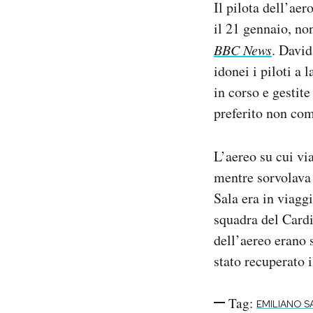
Il pilota dell’ae
Notifiche mobile
il 21 gennaio, non
Regala il Post
BBC News
. David
Hai bisogno di aiuto?
Esci
idonei i piloti a
in corso e gestit
preferito non com
L’aereo su cui vi
mentre sorvolava 
Sala era in viagg
squadra del Cardi
dell’aereo erano s
stato recuperato i
Tag:
EMILIANO S