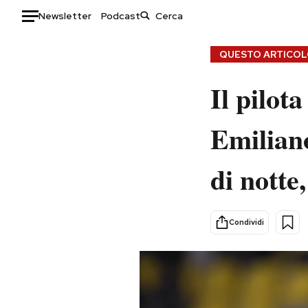
Newsletter
Podcast
Auto
QUESTO ARTICOLO
HOME
Il pilot
Italia
Moda
Emiliano
Mondo
Libri
Politica
Consumismi
di nott
Tecnologia
Storie/Idee
Internet
Ok Boomer!
Scienza
Media
Condividi
Cultura
Europa
Economia
Altrecose
Sport
Mondiali calcio 2026