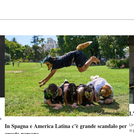
L
a
Un
In Spagna e America Latina c’è grande scandalo per
si
queste persone