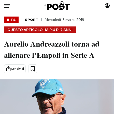
Auto
BITS
SPORT
Mercoledì 13 marzo 2019
QUESTO ARTICOLO HA PIÙ DI
7 ANNI
HOME
Aurelio Andreazzoli torna ad
Italia
Moda
Mondo
Libri
allenare l’Empoli in Serie A
Politica
Consumismi
Tecnologia
Storie/Idee
Condividi
Internet
Ok Boomer!
Scienza
Media
Cultura
Europa
Economia
Altrecose
Sport
Mondiali calcio 2026