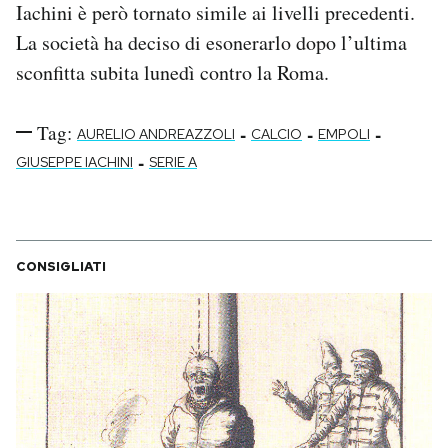
Iachini è però tornato simile ai livelli precedenti.
Notifiche mobile
La società ha deciso di esonerarlo dopo l’ultima
Regala il Post
Hai bisogno di aiuto?
sconfitta subita lunedì contro la Roma.
Esci
Tag:
-
-
-
AURELIO ANDREAZZOLI
CALCIO
EMPOLI
-
GIUSEPPE IACHINI
SERIE A
CONSIGLIATI