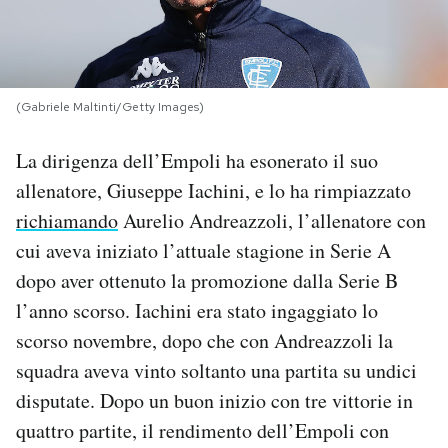
PODCAST
NEWSLETTER
(Gabriele Maltinti/Getty Images)
La dirigenza dell’Empoli ha esonerato il suo
I MIEI PREFERITI
allenatore, Giuseppe Iachini, e lo ha rimpiazzato
richiamando
Aurelio Andreazzoli, l’allenatore con
SHOP
cui aveva iniziato l’attuale stagione in Serie A
dopo aver ottenuto la promozione dalla Serie B
CALENDARIO
l’anno scorso. Iachini era stato ingaggiato lo
scorso novembre, dopo che con Andreazzoli la
squadra aveva vinto soltanto una partita su undici
AREA PERSONALE
disputate. Dopo un buon inizio con tre vittorie in
Area Personale
quattro partite, il rendimento dell’Empoli con
Newsletter