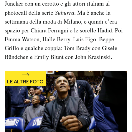
Juncker con un cerotto e gli attori italiani al
Notifiche mobile
photocall della serie
Suburra
. Ma è anche la
Regala il Post
Hai bisogno di aiuto?
settimana della moda di Milano, e quindi c’era
Esci
spazio per Chiara Ferragni e le sorelle Hadid. Poi
Emma Watson, Halle Berry, Luis Figo, Beppe
Grillo e qualche coppia: Tom Brady con Gisele
Bündchen e Emily Blunt con John Krasinski.