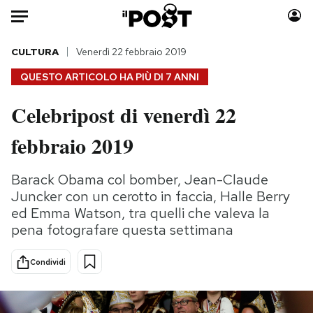
Auto
CULTURA
Venerdì 22 febbraio 2019
QUESTO ARTICOLO HA PIÙ DI
7 ANNI
HOME
Celebripost di venerdì 22
Italia
Moda
febbraio 2019
Mondo
Libri
Politica
Consumismi
Barack Obama col bomber, Jean-Claude
Tecnologia
Storie/Idee
Juncker con un cerotto in faccia, Halle Berry
Internet
Ok Boomer!
ed Emma Watson, tra quelli che valeva la
Scienza
Media
pena fotografare questa settimana
Cultura
Europa
Economia
Altrecose
Condividi
Sport
Mondiali calcio 2026