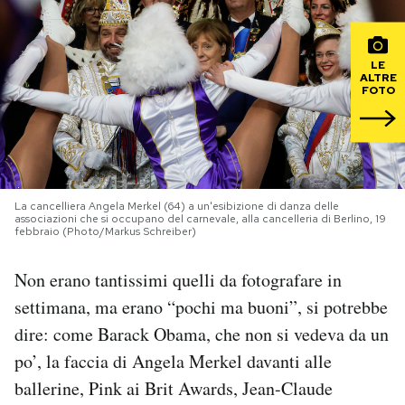
PODCAST
LE
ALTRE
FOTO
NEWSLETTER
I MIEI PREFERITI
La cancelliera Angela Merkel (64) a un'esibizione di danza delle
SHOP
associazioni che si occupano del carnevale, alla cancelleria di Berlino, 19
febbraio (Photo/Markus Schreiber)
CALENDARIO
Non erano tantissimi quelli da fotografare in
settimana, ma erano “pochi ma buoni”, si potrebbe
dire: come Barack Obama, che non si vedeva da un
AREA PERSONALE
po’, la faccia di Angela Merkel davanti alle
Area Personale
ballerine, Pink ai Brit Awards, Jean-Claude
Newsletter