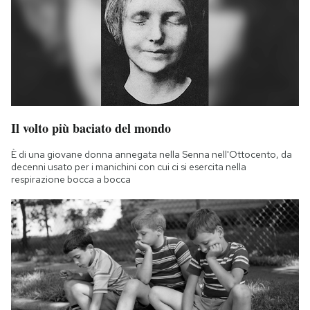
Il volto più baciato del mondo
È di una giovane donna annegata nella Senna nell'Ottocento, da
decenni usato per i manichini con cui ci si esercita nella
respirazione bocca a bocca