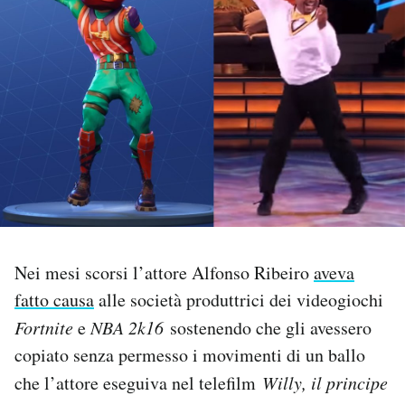
PODCAST
NEWSLETTER
I MIEI PREFERITI
SHOP
Nei mesi scorsi l’attore Alfonso Ribeiro
aveva
CALENDARIO
fatto causa
alle società produttrici dei videogiochi
Fortnite
e
NBA 2k16
sostenendo che gli avessero
AREA PERSONALE
copiato senza permesso i movimenti di un ballo
Area Personale
che l’attore eseguiva nel telefilm
Willy, il principe
Newsletter