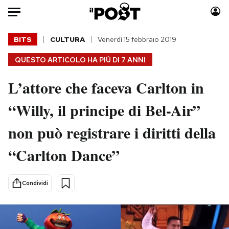
Auto
BITS
CULTURA
Venerdì 15 febbraio 2019
QUESTO ARTICOLO HA PIÙ DI
7 ANNI
HOME
L’attore che faceva Carlton in
Italia
Moda
Mondo
Libri
“Willy, il principe di Bel-Air”
Politica
Consumismi
non può registrare i diritti della
Tecnologia
Storie/Idee
Internet
Ok Boomer!
“Carlton Dance”
Scienza
Media
Cultura
Europa
Condividi
Economia
Altrecose
Sport
Mondiali calcio 2026