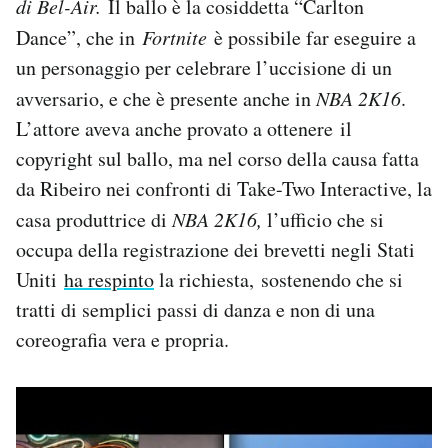
di Bel-Air.
Il ballo è la cosiddetta “Carlton
Notifiche mobile
Dance”, che in
Fortnite
è possibile far eseguire a
Regala il Post
un personaggio per celebrare l’uccisione di un
Hai bisogno di aiuto?
Esci
avversario, e che è presente anche in
NBA 2K16
.
L’attore aveva anche provato a ottenere il
copyright sul ballo, ma nel corso della causa fatta
da Ribeiro nei confronti di Take-Two Interactive, la
casa produttrice di
NBA 2K16,
l’ufficio che si
occupa della registrazione dei brevetti negli Stati
Uniti
ha respinto
la richiesta, sostenendo che si
tratti di semplici passi di danza e non di una
coreografia vera e propria.