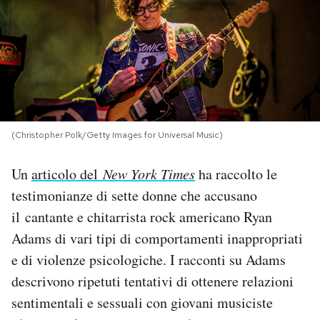
PODCAST
NEWSLETTER
I MIEI PREFERITI
(Christopher Polk/Getty Images for Universal Music)
SHOP
Un
articolo del
New York Times
ha raccolto le
testimonianze di sette donne che accusano
il cantante e chitarrista rock americano Ryan
CALENDARIO
Adams di vari tipi di comportamenti inappropriati
e di violenze psicologiche. I racconti su Adams
AREA PERSONALE
descrivono ripetuti tentativi di ottenere relazioni
Area Personale
sentimentali e sessuali con giovani musiciste
Newsletter