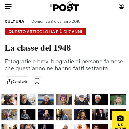
Auto
CULTURA
Domenica 9 dicembre 2018
QUESTO ARTICOLO HA PIÙ DI
7 ANNI
HOME
La classe del 1948
Italia
Moda
Mondo
Libri
Fotografie e brevi biografie di persone famose
Politica
Consumismi
che quest'anno ne hanno fatti settanta
Tecnologia
Storie/Idee
Internet
Ok Boomer!
Condividi
Scienza
Media
Cultura
Europa
Economia
Altrecose
Sport
Mondiali calcio 2026
LE
ALTRE