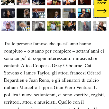
FOTO
PODCAST
NEWSLETTER
I MIEI PREFERITI
Tra le persone famose che quest’anno hanno
compiuto – o stanno per compiere – settant’anni ci
sono un po’ di coppie interessanti: i musicisti e
SHOP
cantanti Alice Cooper e Ozzy Osbourne, Cat
Stevens e James Taylor, gli attori francesi Gérard
CALENDARIO
Depardieu e Jean Reno, e gli allenatori di calcio
italiani Marcello Lippi e Gian Piero Ventura. E
AREA PERSONALE
poi, tra i nuovi settantenni, ci sono sportivi, registi,
Area Personale
scrittori, attori e musicisti. Quello con il
Newsletter