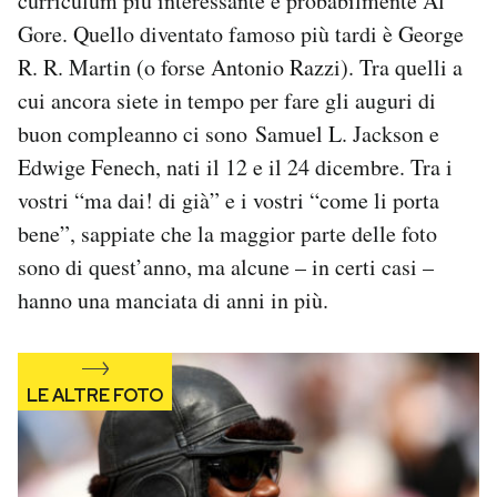
curriculum più interessante è probabilmente Al
Notifiche mobile
Gore. Quello diventato famoso più tardi è George
Regala il Post
R. R. Martin (o forse Antonio Razzi). Tra quelli a
Hai bisogno di aiuto?
cui ancora siete in tempo per fare gli auguri di
Esci
buon compleanno ci sono Samuel L. Jackson e
Edwige Fenech, nati il 12 e il 24 dicembre. Tra i
vostri “ma dai! di già” e i vostri “come li porta
bene”, sappiate che la maggior parte delle foto
sono di quest’anno, ma alcune – in certi casi –
hanno una manciata di anni in più.