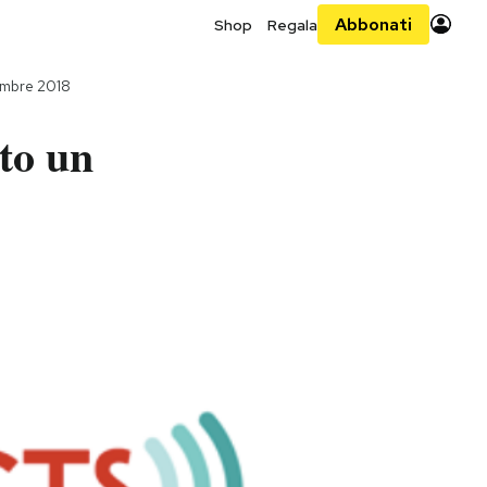
Abbonati
Shop
Regala
embre 2018
to un