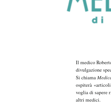
PODCAST
NEWSLETTER
I MIEI PREFERITI
SHOP
Il medico Roberto
divulgazione spec
CALENDARIO
Si chiama
Medic
ospiterà «articol
voglia di sapere r
AREA PERSONALE
altri medici.
Area Personale
Newsletter