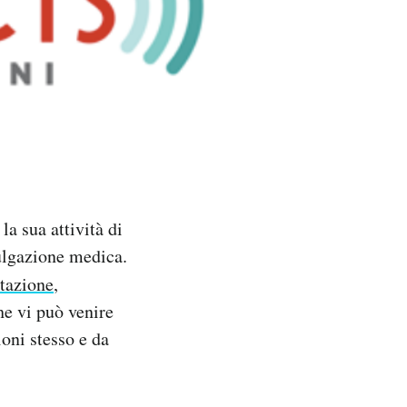
a sua attività di
vulgazione medica.
ntazione
,
he vi può venire
ioni stesso e da