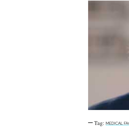
Notifiche mobile
Regala il Post
Hai bisogno di aiuto?
Esci
Tag:
MEDICAL FA