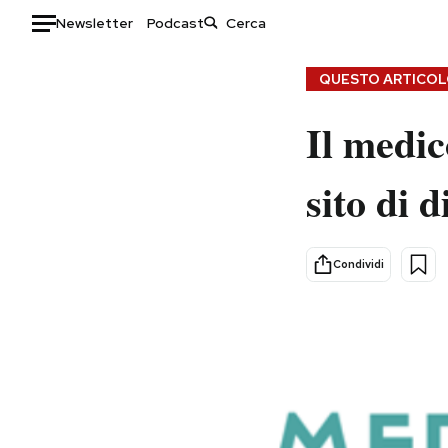
Newsletter
Podcast
Auto
QUESTO ARTICOLO
HOME
Il medi
Italia
Moda
sito di 
Mondo
Libri
Politica
Consumismi
Tecnologia
Storie/Idee
Condividi
Internet
Ok Boomer!
Scienza
Media
Cultura
Europa
Economia
Altrecose
Sport
Mondiali calcio 2026