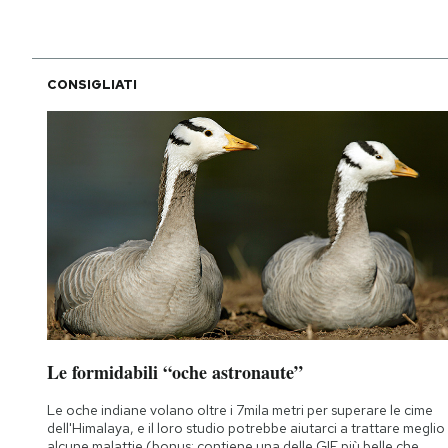
CONSIGLIATI
Le formidabili “oche astronaute”
Le oche indiane volano oltre i 7mila metri per superare le cime
dell'Himalaya, e il loro studio potrebbe aiutarci a trattare meglio
alcune malattie (bonus: contiene una delle GIF più belle che