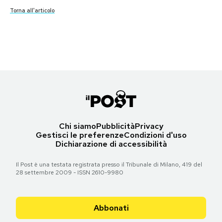
Torna all'articolo
Notifiche mobile
Monument to V. I. Lenin
, 1978
Torna all'articolo
Flower of Life Memorial
Proletarian’ Cement Works
, 1968
, 1968
Torna all'articolo
Jūrmala, Repubblica Socialista Sovietica Lettone
Regala il Post
Vsevoložskij rajon, Unione Sovietica
Novorossiysk, Unione Sovietica
Hai bisogno di aiuto?
Torna all'articolo
Torna all'articolo
Torna all'articolo
Esci
Chi siamo
Pubblicità
Privacy
Gestisci le preferenze
Condizioni d'uso
Dichiarazione di accessibilità
Il Post è una testata registrata presso il Tribunale di Milano, 419 del
28 settembre 2009 - ISSN 2610-9980
Abbonati