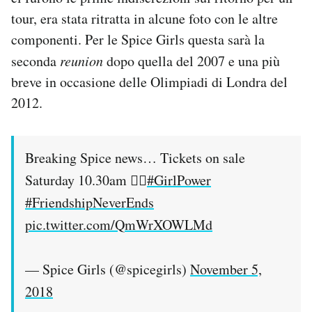
Notifiche mobile
tour, era stata ritratta in alcune foto con le altre
Regala il Post
componenti. Per le Spice Girls questa sarà la
Hai bisogno di aiuto?
seconda
reunion
dopo quella del 2007 e una più
Esci
breve in occasione delle Olimpiadi di Londra del
2012.
Breaking Spice news… Tickets on sale
Saturday 10.30am ✌🏻
#GirlPower
#FriendshipNeverEnds
pic.twitter.com/QmWrXOWLMd
— Spice Girls (@spicegirls)
November 5,
2018