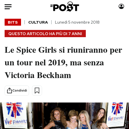
Auto
BITS
CULTURA
Lunedì 5 novembre 2018
QUESTO ARTICOLO HA PIÙ DI
7 ANNI
HOME
Le Spice Girls si riuniranno per
Italia
Moda
Mondo
Libri
un tour nel 2019, ma senza
Politica
Consumismi
Victoria Beckham
Tecnologia
Storie/Idee
Internet
Ok Boomer!
Scienza
Media
Condividi
Cultura
Europa
Economia
Altrecose
Sport
Mondiali calcio 2026