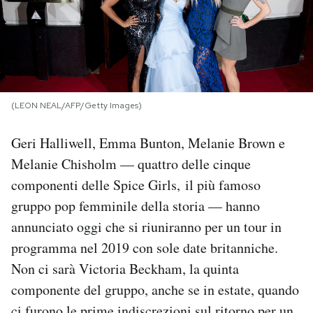
PODCAST
NEWSLETTER
(LEON NEAL/AFP/Getty Images)
I MIEI PREFERITI
Geri Halliwell, Emma Bunton, Melanie Brown e
Melanie Chisholm — quattro delle cinque
SHOP
componenti delle Spice Girls, il più famoso
gruppo pop femminile della storia — hanno
CALENDARIO
annunciato oggi che si riuniranno per un tour in
programma nel 2019 con sole date britanniche.
AREA PERSONALE
Non ci sarà Victoria Beckham, la quinta
componente del gruppo, anche se in estate, quando
Area Personale
Newsletter
ci furono le prime indiscrezioni sul ritorno per un