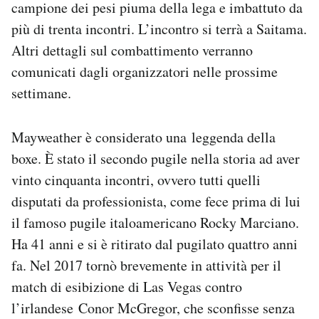
campione dei pesi piuma della lega e imbattuto da
Notifiche mobile
più di trenta incontri. L’incontro si terrà a Saitama.
Regala il Post
Altri dettagli sul combattimento verranno
Hai bisogno di aiuto?
Esci
comunicati dagli organizzatori nelle prossime
settimane.
Mayweather è considerato una leggenda della
boxe. È stato il secondo pugile nella storia ad aver
vinto cinquanta incontri, ovvero tutti quelli
disputati da professionista, come fece prima di lui
il famoso pugile italoamericano Rocky Marciano.
Ha 41 anni e si è ritirato dal pugilato quattro anni
fa. Nel 2017 tornò brevemente in attività per il
match di esibizione di Las Vegas contro
l’irlandese Conor McGregor, che sconfisse senza