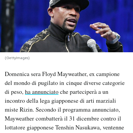
PODCAST
NEWSLETTER
I MIEI PREFERITI
(GettyImages)
SHOP
Domenica sera Floyd Mayweather, ex campione
del mondo di pugilato in cinque diverse categorie
CALENDARIO
di peso,
ha annunciato
che parteciperà a un
incontro della lega giapponese di arti marziali
miste Rizin. Secondo il programma annunciato,
AREA PERSONALE
Mayweather combatterà il 31 dicembre contro il
Area Personale
lottatore giapponese Tenshin Nasukawa, ventenne
Newsletter