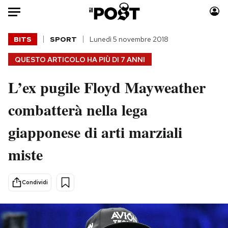
Auto
BITS
SPORT
Lunedì 5 novembre 2018
QUESTO ARTICOLO HA PIÙ DI
7 ANNI
HOME
L’ex pugile Floyd Mayweather
Italia
Moda
Mondo
Libri
combatterà nella lega
Politica
Consumismi
giapponese di arti marziali
Tecnologia
Storie/Idee
Internet
Ok Boomer!
miste
Scienza
Media
Cultura
Europa
Condividi
Economia
Altrecose
Sport
Mondiali calcio 2026