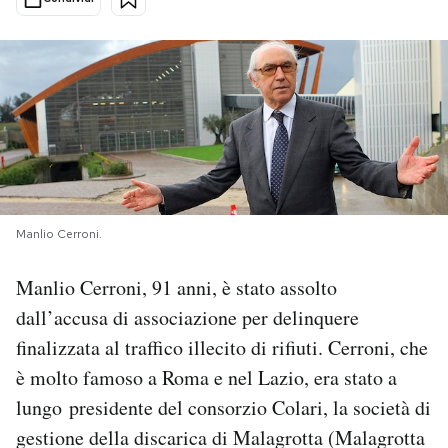
PODCAST
NEWSLETTER
I MIEI PREFERITI
Manlio Cerroni.
SHOP
Manlio Cerroni, 91 anni, è stato assolto
CALENDARIO
dall’accusa di associazione per delinquere
finalizzata al traffico illecito di rifiuti. Cerroni, che
AREA PERSONALE
è molto famoso a Roma e nel Lazio, era stato a
lungo presidente del consorzio Colari, la società di
Area Personale
gestione della discarica di Malagrotta (Malagrotta
Newsletter