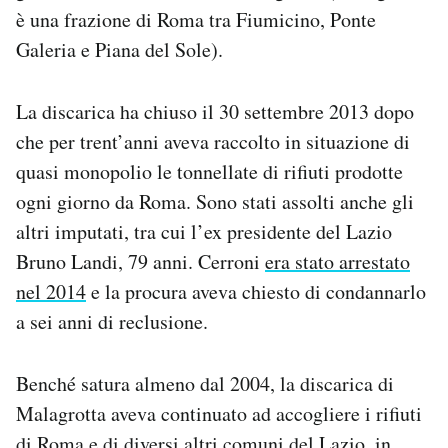
è una frazione di Roma tra Fiumicino, Ponte
Notifiche mobile
Regala il Post
Galeria e Piana del Sole).
Hai bisogno di aiuto?
Esci
La discarica ha chiuso il 30 settembre 2013 dopo
che per trent’anni aveva raccolto in situazione di
quasi monopolio le tonnellate di rifiuti prodotte
ogni giorno da Roma. Sono stati assolti anche gli
altri imputati, tra cui l’ex presidente del Lazio
Bruno Landi, 79 anni. Cerroni
era stato arrestato
nel 2014
e la procura aveva chiesto di condannarlo
a sei anni di reclusione.
Benché satura almeno dal 2004, la discarica di
Malagrotta aveva continuato ad accogliere i rifiuti
di Roma e di diversi altri comuni del Lazio, in