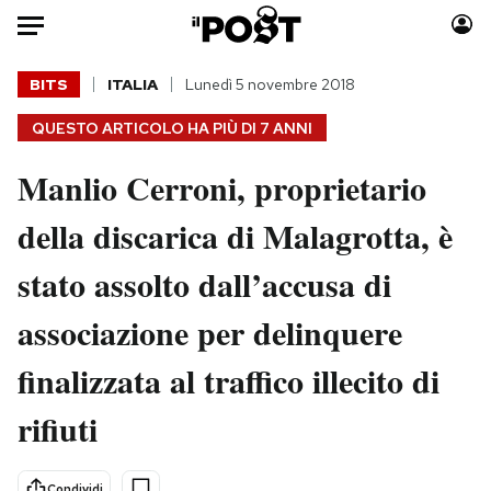
Auto
BITS
ITALIA
Lunedì 5 novembre 2018
QUESTO ARTICOLO HA PIÙ DI
7 ANNI
HOME
Manlio Cerroni, proprietario
Italia
Moda
Mondo
Libri
della discarica di Malagrotta, è
Politica
Consumismi
stato assolto dall’accusa di
Tecnologia
Storie/Idee
Internet
Ok Boomer!
associazione per delinquere
Scienza
Media
finalizzata al traffico illecito di
Cultura
Europa
Economia
Altrecose
rifiuti
Sport
Mondiali calcio 2026
Condividi