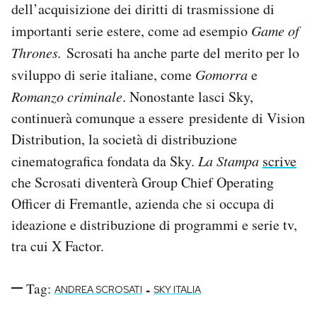
dell’acquisizione dei diritti di trasmissione di
Notifiche mobile
importanti serie estere, come ad esempio
Game of
Regala il Post
Hai bisogno di aiuto?
Thrones.
Scrosati ha anche parte del merito per lo
Esci
sviluppo di serie italiane, come
Gomorra
e
Romanzo criminale
. Nonostante lasci Sky,
continuerà comunque a essere presidente di Vision
Distribution, la società di distribuzione
cinematografica fondata da Sky.
La Stampa
scrive
che Scrosati diventerà Group Chief Operating
Officer di Fremantle, azienda che si occupa di
ideazione e distribuzione di programmi e serie tv,
tra cui X Factor.
Tag:
-
ANDREA SCROSATI
SKY ITALIA