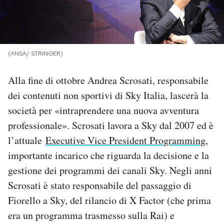
PODCAST
NEWSLETTER
(ANSA/ STRINGER)
Alla fine di ottobre Andrea Scrosati, responsabile
I MIEI PREFERITI
dei contenuti non sportivi di Sky Italia, lascerà la
società per «intraprendere una nuova avventura
SHOP
professionale». Scrosati lavora a Sky dal 2007 ed è
l’attuale
Executive Vice President Programming
,
CALENDARIO
importante incarico che riguarda la decisione e la
gestione dei programmi dei canali Sky. Negli anni
Scrosati è stato responsabile del passaggio di
AREA PERSONALE
Fiorello a Sky, del rilancio di X Factor (che prima
Area Personale
era un programma trasmesso sulla Rai) e
Newsletter