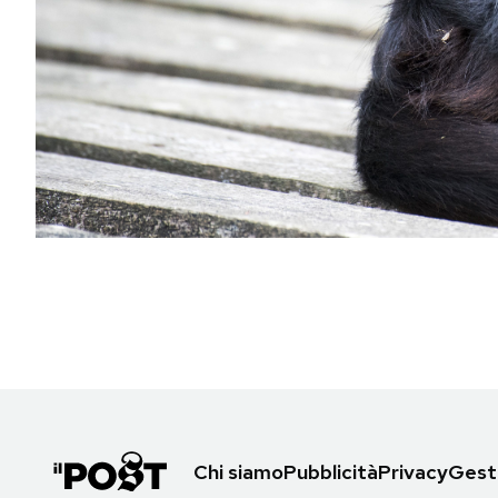
PODCAST
NEWSLETTER
I MIEI PREFERITI
SHOP
CALENDARIO
AREA PERSONALE
Area Personale
Chi siamo
Pubblicità
Privacy
Gesti
Newsletter