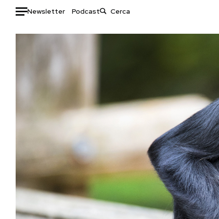
Newsletter
Podcast
Auto
HOME
Italia
Moda
Mondo
Libri
Politica
Consumismi
Tecnologia
Storie/Idee
Internet
Ok Boomer!
Scienza
Media
Cultura
Europa
Economia
Altrecose
Sport
Mondiali calcio 2026