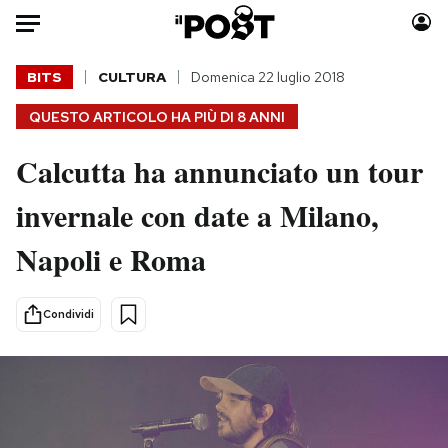
Auto
BITS
CULTURA
Domenica 22 luglio 2018
QUESTO ARTICOLO HA PIÙ DI
8 ANNI
HOME
Calcutta ha annunciato un tour
Italia
Moda
Mondo
Libri
invernale con date a Milano,
Politica
Consumismi
Napoli e Roma
Tecnologia
Storie/Idee
Internet
Ok Boomer!
Scienza
Media
Condividi
Cultura
Europa
Economia
Altrecose
Sport
Mondiali calcio 2026