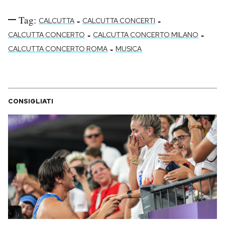
Notifiche mobile
Tag:
-
-
CALCUTTA
CALCUTTA CONCERTI
Regala il Post
-
-
Hai bisogno di aiuto?
CALCUTTA CONCERTO
CALCUTTA CONCERTO MILANO
-
Esci
CALCUTTA CONCERTO ROMA
MUSICA
CONSIGLIATI