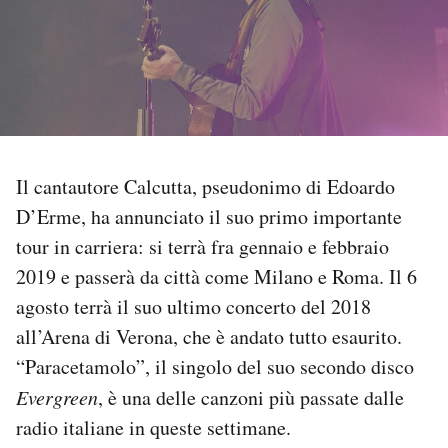
PODCAST
NEWSLETTER
I MIEI PREFERITI
Il cantautore Calcutta, pseudonimo di Edoardo
D’Erme, ha annunciato il suo primo importante
SHOP
tour in carriera: si terrà fra gennaio e febbraio
2019 e passerà da città come Milano e Roma. Il 6
agosto terrà il suo ultimo concerto del 2018
CALENDARIO
all’Arena di Verona, che è andato tutto esaurito.
“Paracetamolo”, il singolo del suo secondo disco
AREA PERSONALE
Evergreen
, è una delle canzoni più passate dalle
Area Personale
radio italiane in queste settimane.
Newsletter