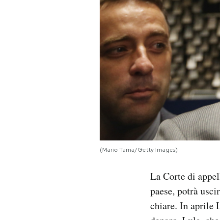
PODCAST
NEWSLETTER
I MIEI PREFERITI
SHOP
CALENDARIO
(Mario Tama/Getty Images)
La Corte di appel
AREA PERSONALE
paese, potrà usci
Area Personale
chiare. In aprile 
Newsletter