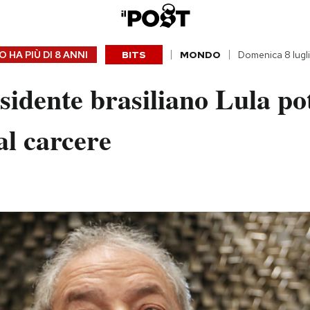
 HA PIÙ DI
8 ANNI
BITS
MONDO
Domenica 8 lugl
sidente brasiliano Lula po
al carcere