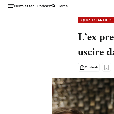
Newsletter
Podcast
Auto
QUESTO ARTICOLO
HOME
L’ex pre
Italia
Moda
uscire d
Mondo
Libri
Politica
Consumismi
Tecnologia
Storie/Idee
Condividi
Internet
Ok Boomer!
Scienza
Media
Cultura
Europa
Economia
Altrecose
Sport
Mondiali calcio 2026