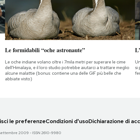
Le formidabili “oche astronaute”
L
Le oche indiane volano oltre i 7mila metri per superare le cime
Un
dell'Himalaya, e il loro studio potrebbe aiutarci a trattare meglio
si
alcune malattie (bonus: contiene una delle GIF più belle che
fe
abbiate visto)
sci le preferenze
Condizioni d'uso
Dichiarazione di acc
 28 settembre 2009 - ISSN 2610-9980