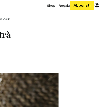
Abbonati
Shop
Regala
io 2018
trà