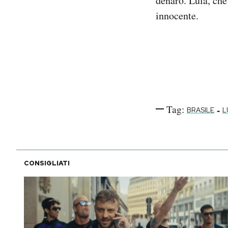
denaro. Lula, che
Notifiche mobile
innocente.
Regala il Post
Hai bisogno di aiuto?
Esci
Tag:
-
BRASILE
L
CONSIGLIATI