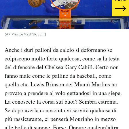
PODCAST
NEWSLETTER
(AP Photo/Matt Slocum)
Anche i duri palloni da calcio si deformano se
I MIEI PREFERITI
colpiscono molto forte qualcosa, come sa la testa
del difensore del Chelsea Gary Cahill. Certo non
SHOP
fanno male come le palline da baseball, come
quella che Lewis Brinson dei Miami Marlins ha
CALENDARIO
provato a prendere al volo gettandosi in una siepe.
La conoscete la corsa sui buoi? Sembra estrema.
AREA PERSONALE
Se dopo averla conosciuta vi servirà qualcosa di
più rassicurante, ci penserà Mourinho in mezzo
Area Personale
Newsletter
alle bolle di sapone. Forse. Oppure qualcun’altra