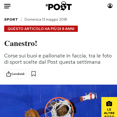
Auto
SPORT
Domenica 13 maggio 2018
QUESTO ARTICOLO HA PIÙ DI
8 ANNI
HOME
Canestro!
Italia
Moda
Mondo
Libri
Corse sui buoi e pallonate in faccia, tra le foto
Politica
Consumismi
di sport scelte dal Post questa settimana
Tecnologia
Storie/Idee
Internet
Ok Boomer!
Condividi
Scienza
Media
Cultura
Europa
Economia
Altrecose
Sport
Mondiali calcio 2026
LE
ALTRE
FOTO