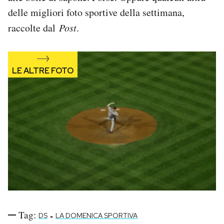
Notifiche mobile
delle migliori foto sportive della settimana,
Regala il Post
raccolte dal
Post
.
Hai bisogno di aiuto?
Esci
Tag:
-
DS
LA DOMENICA SPORTIVA