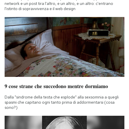
network e un post tira l'altro, e un altro, e un altro: c'entrano
l'istinto di sopravvivenza e il web design
9 cose strane che succedono mentre dormiamo
Dalla "sindrome della testa che esplode" alla sexsomnia a quegli
spasmi che capitano ogni tanto prima di addormentarsi (cosa
sono?)