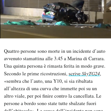
PODCAST
NEWSLETTER
I MIEI PREFERITI
Quattro persone sono morte in un incidente d’auto
avvenuto stamattina alle 3.45 a Marina di Carrara.
SHOP
Una quinta persona è rimasta ferita in modo grave.
Secondo le prime ricostruzioni,
scrive
SkyTG24
,
CALENDARIO
«sembra che l’auto, una Y10, si sia ribaltata
all’altezza di una curva che immette poi su un
AREA PERSONALE
altro viale, per poi finire contro la cancellata. Le
Area Personale
persone a bordo sono state tutte sbalzate fuori
Newsletter
dall’abitacolo». Le cause dell’incidente non sono