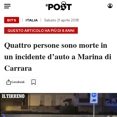
Auto
BITS
ITALIA
Sabato 21 aprile 2018
QUESTO ARTICOLO HA PIÙ DI
8 ANNI
HOME
Quattro persone sono morte in
Italia
Moda
Mondo
Libri
un incidente d’auto a Marina di
Politica
Consumismi
Carrara
Tecnologia
Storie/Idee
Internet
Ok Boomer!
Scienza
Media
Condividi
Cultura
Europa
Economia
Altrecose
Sport
Mondiali calcio 2026